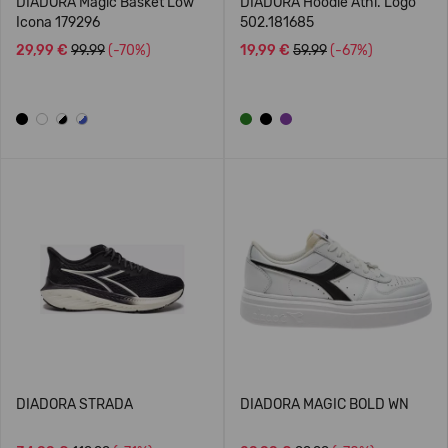
DIADORA Magic Basket Low
DIADORA Hoodie Athl. Logo
Icona 179296
502.181685
29,99 €
99.99
(-70%)
19,99 €
59.99
(-67%)
DIADORA STRADA
DIADORA MAGIC BOLD WN