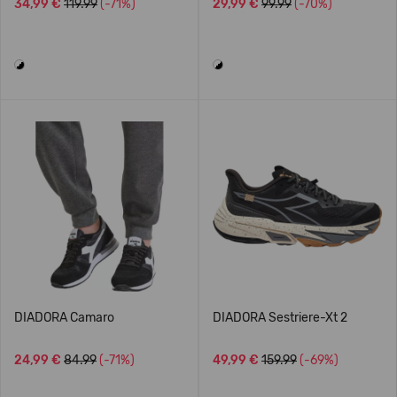
34,99 €
119.99
(-71%)
29,99 €
99.99
(-70%)
DIADORA Camaro
DIADORA Sestriere-Xt 2
24,99 €
84.99
(-71%)
49,99 €
159.99
(-69%)