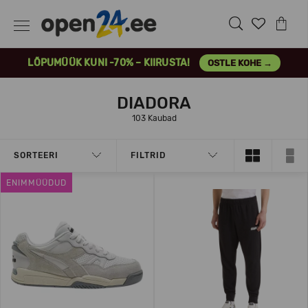
LÕPUMÜÜK KUNI -70% – KIIRUSTA!
OSTLE KOHE →
DIADORA
103 Kaubad
SORTEERI
FILTRID
ENIMMÜÜDUD