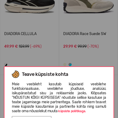
DIADORA CELLULA
DIADORA Race Suede SW
49,99 €
159.99
(-69%)
29,99 €
99.99
(-70%)
Teave küpsiste kohta
Meie veebileht kasutab küpsiseid veebilehe
funktsionaalsuse, veebilehe jõudluse, analüüsi,
isikupärastatud sisu ja reklaamide jaoks. Klõpsates
"NÕUSTUN KÕIGI KÜPSISEGA" nõustute sellise kasutuse ja
teabe jagamisega meie partneritega. Saate rohkem teavet
meie küpsiste kasutamise ja partnerite kohta ning samuti
saate oma nõusolekut muuta
küpsiste poliitikaga.