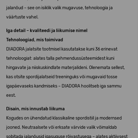
jalanõud – see on isiklik valik mugavuse, tehnoloogia ja
väärtuste vahel.
Iga detail – kvaliteedi ja liikumise nimel
Tehnoloogiad, mis toimivad
DIADORA jalatsite tootmisel kasutatakse kuni 36 erinevat
tehnoloogiat: alates talla pehmendussüsteemidest kuni
hingavate ja niiskuskindlate materjalideni. Olenemata sellest,
kas otsite spordijalatseid treeninguks või mugavaid tosse
igapäevaseks kandmiseks – DIADORA hoolitseb iga sammu
eest.
Disain, mis innustab liikuma
Kogudes on ühendatud klassikaline spordistiil ja modernsed
jooned. Neutraalsete või erksate värvide valik võimaldab
sobitada jalanõusid igasuguse rõivastusega – alates aktiivsest