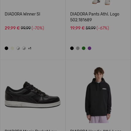
DIADORA Winner Sl
DIADORA Pants Athl. Logo
502.181689
29,99 €
99.99
(-70%)
19,99 €
59.99
(-67%)
+1