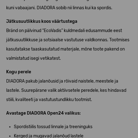
kuni vabaajani. DIADORA sobib nii linnas kui ka spordis.
Jätkusuutlikkus koos väärtustega
Bränd on pälvinud “EcoVadis” kuldmedali edusammude eest
jätkusuutlikkuse ja sotsiaalse vastutuse valdkonnas. Tootmises
kasutatakse taaskasutatud materjale, mõne toote pakend on
valmistatud isegi vetikatest.
Kogu perele
DIADORA pakub jalanõusid ja rõivaid
naistele
,
meestele
ja
lastele
. Suurepärane valik aktiivsetele peredele, kes hindavad
stiili, kvaliteeti ja vastutustundlikku tootmist.
Avastage DIADORA Open24 valikus:
Spordistiilis tossud linnale ja treeninguks
Kerged ja mugavad jalanõud lastele