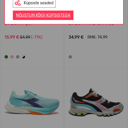
Küpsiste seaded
NÕUSTUN KÕIGI KÜPSISTEGA
DIADORA Piper
DIADORA N.92 ADVANCE
15,99 €
54.99
(-71%)
34,99 €
RMK: 74.99