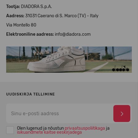
Tootja:
DIADORA S.p.A.
Aadress:
31031 Caerano di S. Marco (TV) - Italy
Via Montello 80
Elektrooniline aadress:
info@diadora.com
UUDISKIRJA TELLIMINE
Olen lugenud ja nõustun
privaatsuspoliitikaga
ja
isikuandmete kaitse eeskirjadega