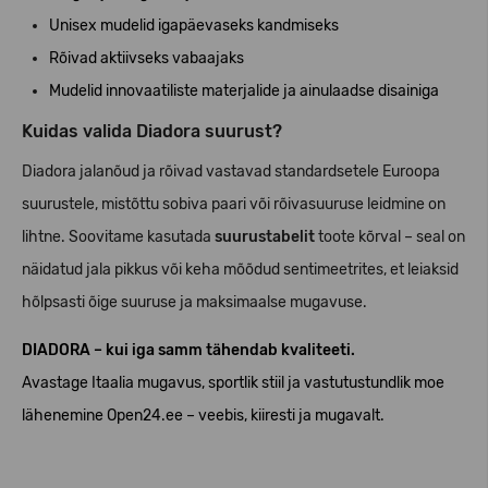
Unisex mudelid igapäevaseks kandmiseks
Rõivad
aktiivseks vabaajaks
Mudelid innovaatiliste materjalide ja ainulaadse disainiga
Kuidas valida Diadora suurust?
Diadora jalanõud ja rõivad vastavad standardsetele Euroopa
suurustele, mistõttu sobiva paari või rõivasuuruse leidmine on
lihtne. Soovitame kasutada
suurustabelit
toote kõrval – seal on
näidatud jala pikkus või keha mõõdud sentimeetrites, et leiaksid
hõlpsasti õige suuruse ja maksimaalse mugavuse.
DIADORA – kui iga samm tähendab kvaliteeti.
Avastage Itaalia mugavus, sportlik stiil ja vastutustundlik moe
lähenemine
Open24.ee
– veebis, kiiresti ja mugavalt.