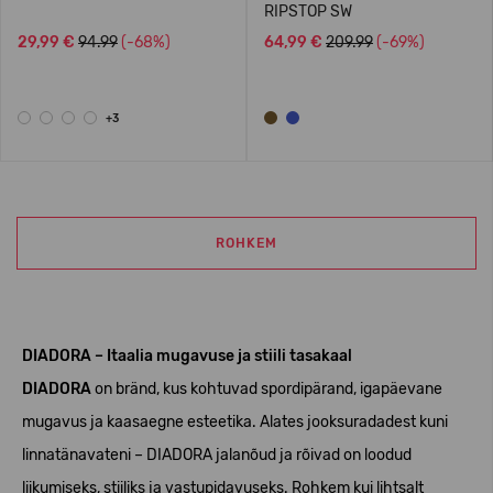
RIPSTOP SW
29,99 €
94.99
(-68%)
64,99 €
209.99
(-69%)
+3
ROHKEM
DIADORA – Itaalia mugavuse ja stiili tasakaal
DIADORA
on bränd, kus kohtuvad spordipärand, igapäevane
mugavus ja kaasaegne esteetika. Alates jooksuradadest kuni
linnatänavateni – DIADORA jalanõud ja rõivad on loodud
liikumiseks, stiiliks ja vastupidavuseks. Rohkem kui lihtsalt