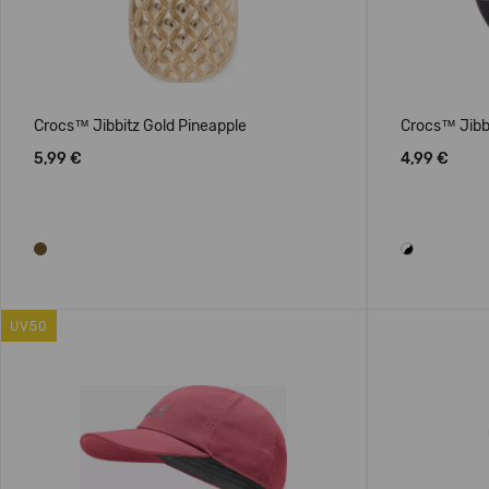
Crocs™ Jibbitz Gold Pineapple
Crocs™ Jibbi
5,99 €
4,99 €
UV50