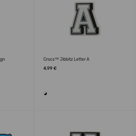
ign
Crocs™ Jibbitz Letter A
4,99 €