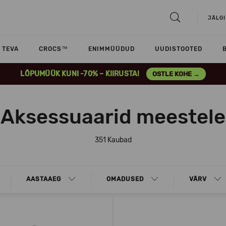
JÄLGI
TEVA
CROCS™
ENIMMÜÜDUD
UUDISTOOTED
LÕPUMÜÜK KUNI -70% – KIIRUSTA!
OSTLE KOHE →
Aksessuaarid meestele
351 Kaubad
AASTAAEG
OMADUSED
VÄRV