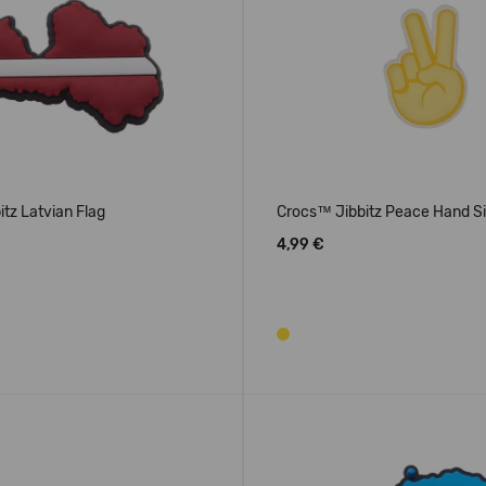
tz Latvian Flag
Crocs™ Jibbitz Peace Hand S
4,99 €