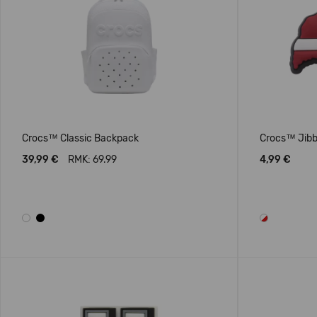
Crocs™ Classic Backpack
Crocs™ Jibbi
39,99 €
RMK: 69.99
4,99 €