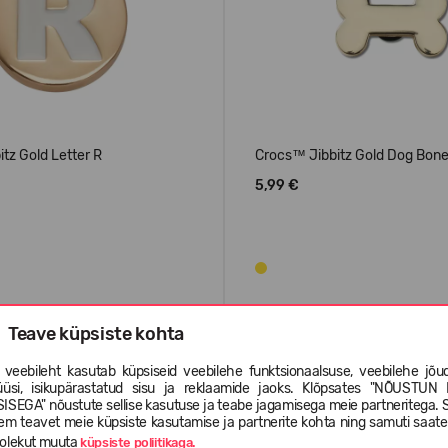
tz Gold Letter R
Crocs™ Jibbitz Gold Dog Bon
5,99 €
Teave küpsiste kohta
 veebileht kasutab küpsiseid veebilehe funktsionaalsuse, veebilehe jõud
üüsi, isikupärastatud sisu ja reklaamide jaoks. Klõpsates "NÕUSTUN 
ISEGA" nõustute sellise kasutuse ja teabe jagamisega meie partneritega. 
em teavet meie küpsiste kasutamise ja partnerite kohta ning samuti saat
olekut muuta
küpsiste poliitikaga.