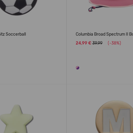
tz Soccerball
Columbia Broad Spectrum II 
24,99 €
39.99
(-38%)