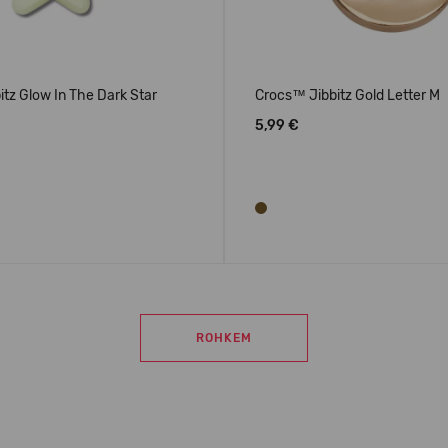
tz Glow In The Dark Star
Crocs™ Jibbitz Gold Letter M
5,99 €
ROHKEM