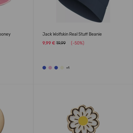
Booney
Jack Wolfskin Real Stuff Beanie
9,99 €
19.99
(-50%)
+1