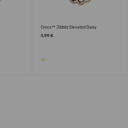
Crocs™ Jibbitz Elevated Daisy
5,99 €