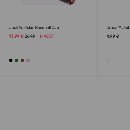
Jack Wolfskin Baseball Cap
Crocs™ Jibbi
13,99 €
26.99
(-48%)
4,99 €