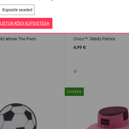
Küpsiste seaded
USTUN KÕIGI KÜPSISTEGA
itz Winnie The Pooh
Crocs™ Jibbitz Patrick
4,99 €
SUVEKS