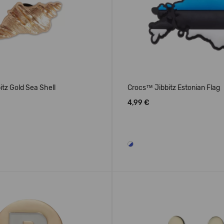
tz Gold Sea Shell
Crocs™ Jibbitz Estonian Flag
4,99 €