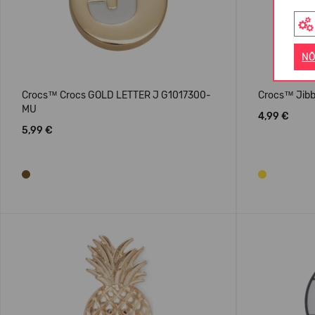
NÕ
Crocs™ Crocs GOLD LETTER J G1017300-
Crocs™ Jibb
MU
4,99 €
5,99 €