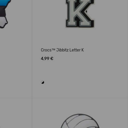
Crocs™ Jibbitz Letter K
4,99 €