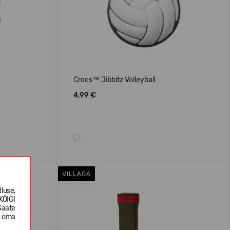
e
Crocs™ Jibbitz Volleyball
4,99 €
VILLAGA
luse,
KÕIGI
Saate
e oma