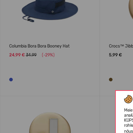
Columbia Bora Bora Booney Hat
Crocs™ Jibbi
24,99 €
34.99
(-29%)
5,99 €
Meie
anal
KÜPS
rohk
nõus