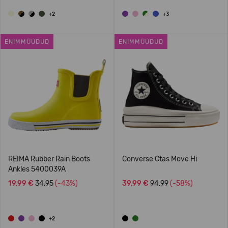
+2
+3
ENIMMÜÜDUD
ENIMMÜÜDUD
REIMA Rubber Rain Boots
Converse Ctas Move Hi
Ankles 5400039A
19,99 €
34.95
(-43%)
39,99 €
94.99
(-58%)
+2