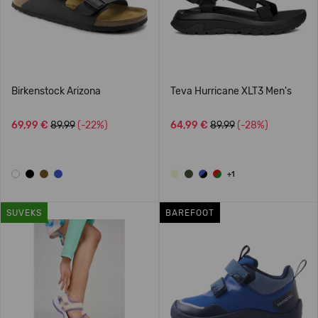
Birkenstock Arizona
Teva Hurricane XLT3 Men's
69,99 €
89.99
(-22%)
64,99 €
89.99
(-28%)
+1
SUVEKS
BAREFOOT