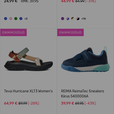
24,99 €
RMK: 39.95
44,99 €
64.99
(-31%)
+2
+16
ENIMMÜÜDUD
ENIMMÜÜDUD
Teva Hurricane XLT3 Women's
REIMA ReimaTec Sneakers
Kiirus 5400006A
64,99 €
89.99
(-28%)
39,99 €
69.95
(-43%)