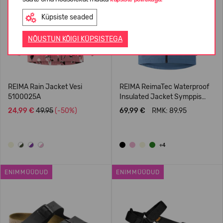
Küpsiste seaded
NÕUSTUN KÕIGI KÜPSISTEGA
REIMA Rain Jacket Vesi
REIMA ReimaTec Waterproof
5100025A
Insulated Jacket Symppis
5100045B
24,99 €
49.95
(-50%)
69,99 €
RMK: 89.95
+4
ENIMMÜÜDUD
ENIMMÜÜDUD