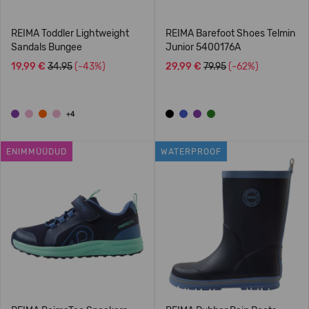
REIMA Toddler Lightweight
REIMA Barefoot Shoes Telmin
Sandals Bungee
Junior 5400176A
19,99 €
34.95
(-43%)
29,99 €
79.95
(-62%)
+4
ENIMMÜÜDUD
WATERPROOF