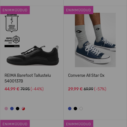
ENIMMÜÜDUD
ENIMMÜÜDUD
REIMA Barefoot Tallustelu
Converse All Star Ox
5400137B
44,99 €
79.95
(-44%)
29,99 €
69.99
(-57%)
ENIMMÜÜDUD
ENIMMÜÜDUD