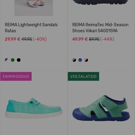
REIMA Lightweight Sandals
REIMA ReimaTec Mid-Season
Ratas
Shoes Viikari 5400159A
29,99 €
49.95
(-40%)
49,99 €
89.95
(-44%)
ENIMMÜÜDUD
VEEJALATSID