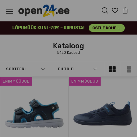
LÕPUMÜÜK KUNI -70% – KIIRUSTA!
OSTLE KOHE →
Kataloog
5420 Kaubad
SORTEERI
FILTRID
ENIMMÜÜDUD
ENIMMÜÜDUD