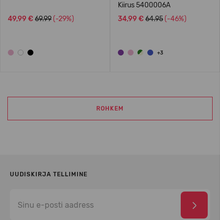
Kiirus 5400006A
49,99 €
69.99
(-29%)
34,99 €
64.95
(-46%)
+3
ROHKEM
UUDISKIRJA TELLIMINE