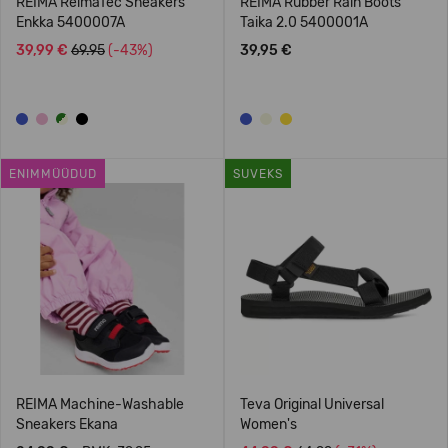
REIMA ReimaTec Sneakers
REIMA Rubber Rain Boots
Enkka 5400007A
Taika 2.0 5400001A
39,99 €
69.95
(-43%)
39,95 €
ENIMMÜÜDUD
SUVEKS
REIMA Machine-Washable
Teva Original Universal
Sneakers Ekana
Women's