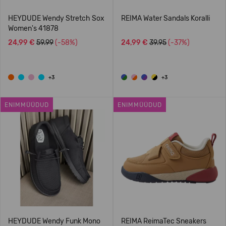
HEYDUDE Wendy Stretch Sox
REIMA Water Sandals Koralli
Women's 41878
24,99 €
59.99
(-58%)
24,99 €
39.95
(-37%)
+3
+3
ENIMMÜÜDUD
ENIMMÜÜDUD
HEYDUDE Wendy Funk Mono
REIMA ReimaTec Sneakers