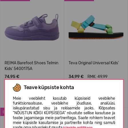
REIMA Barefoot Shoes Telmin
Teva Original Universal Kids'
Kids' 5400175A
74,95 €
34,99 €
RMK: 49.99
Teave küpsiste kohta
+2
+1
Meie veebileht kasutab küpsiseid veebilehe
funktsionaalsuse, veebilehe jõudluse, analüüsi,
isikupärastatud sisu ja reklaamide jaoks. Klõpsates
ENIMMÜÜDUD
WATERPROOF
"NÕUSTUN KÕIGI KÜPSISEGA" nõustute sellise kasutuse ja
teabe jagamisega meie partneritega. Saate rohkem teavet
meie küpsiste kasutamise ja partnerite kohta ning samuti
saate oma nõusolekut muuta
küpsiste poliitikaga.