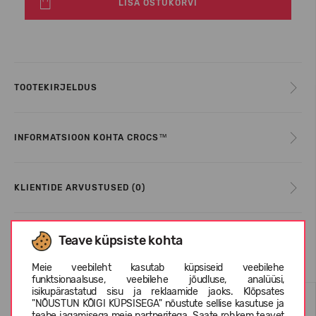
LISA OSTUKORVI
TOOTEKIRJELDUS
INFORMATSIOON KOHTA CROCS™
KLIENTIDE ARVUSTUSED (0)
Teave küpsiste kohta
Sarnased tooted
Meie veebileht kasutab küpsiseid veebilehe
funktsionaalsuse, veebilehe jõudluse, analüüsi,
isikupärastatud sisu ja reklaamide jaoks. Klõpsates
"NÕUSTUN KÕIGI KÜPSISEGA" nõustute sellise kasutuse ja
teabe jagamisega meie partneritega. Saate rohkem teavet