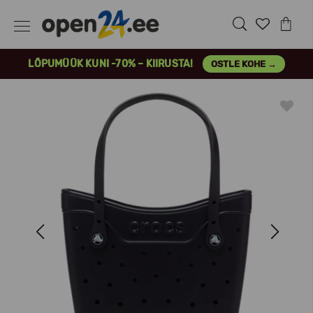
LÕPUMÜÜK KUNI -70% – KIIRUSTA!
OSTLE KOHE →
Previous
Next