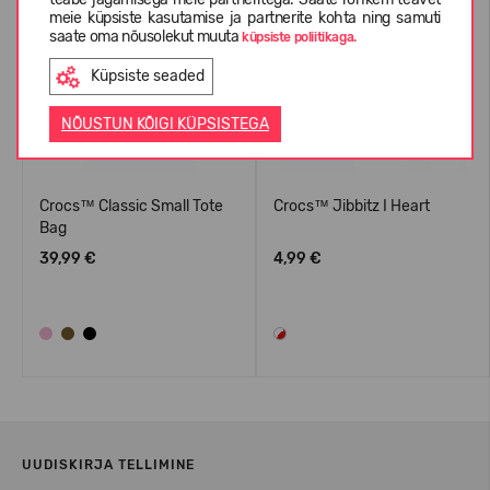
meie küpsiste kasutamise ja partnerite kohta ning samuti
saate oma nõusolekut muuta
küpsiste poliitikaga.
Küpsiste seaded
NÕUSTUN KÕIGI KÜPSISTEGA
Crocs™ Classic Small Tote
Crocs™ Jibbitz I Heart
Bag
39,99 €
4,99 €
UUDISKIRJA TELLIMINE