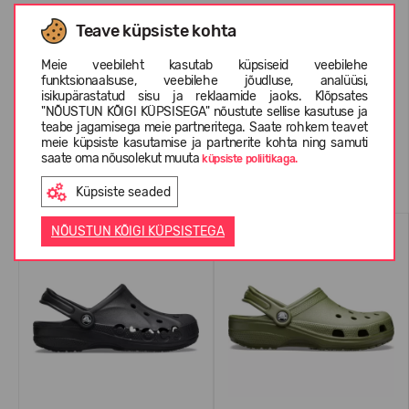
INFORMATSIOON KOHTA CROCS™
Teave küpsiste kohta
Meie veebileht kasutab küpsiseid veebilehe
funktsionaalsuse, veebilehe jõudluse, analüüsi,
KLIENTIDE ARVUSTUSED (21)
isikupärastatud sisu ja reklaamide jaoks. Klõpsates
"NÕUSTUN KÕIGI KÜPSISEGA" nõustute sellise kasutuse ja
teabe jagamisega meie partneritega. Saate rohkem teavet
meie küpsiste kasutamise ja partnerite kohta ning samuti
saate oma nõusolekut muuta
küpsiste poliitikaga.
Sarnased tooted
Küpsiste seaded
ENIMMÜÜDUD
ENIMMÜÜDUD
NÕUSTUN KÕIGI KÜPSISTEGA