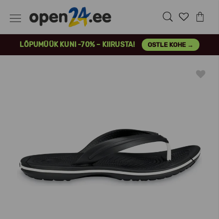
LÕPUMÜÜK KUNI -70% – KIIRUSTA!
OSTLE KOHE →
Previous
Next