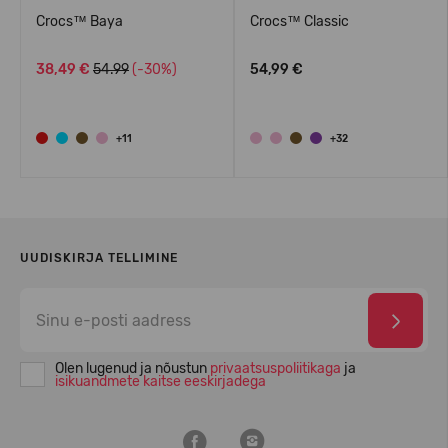
Crocs™ Baya
Crocs™ Classic
38,49 €
54.99
(-30%)
54,99 €
+11
+32
UUDISKIRJA TELLIMINE
Olen lugenud ja nõustun
privaatsuspoliitikaga
ja
isikuandmete kaitse eeskirjadega