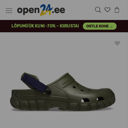
LÕPUMÜÜK KUNI -70% – KIIRUSTA!
OSTLE KOHE →
Previous
Next