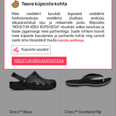
Teave küpsiste kohta
Meie veebileht kasutab küpsiseid veebilehe
KLIENTIDE ARVUSTUSED (0)
funktsionaalsuse, veebilehe jõudluse, analüüsi,
isikupärastatud sisu ja reklaamide jaoks. Klõpsates
"NÕUSTUN KÕIGI KÜPSISEGA" nõustute sellise kasutuse ja
teabe jagamisega meie partneritega. Saate rohkem teavet
meie küpsiste kasutamise ja partnerite kohta ning samuti
Sarnased tooted
saate oma nõusolekut muuta
küpsiste poliitikaga.
Küpsiste seaded
ENIMMÜÜDUD
ENIMMÜÜDUD
NÕUSTUN KÕIGI KÜPSISTEGA
Crocs™ Baya
Crocs™ Crocband Flip