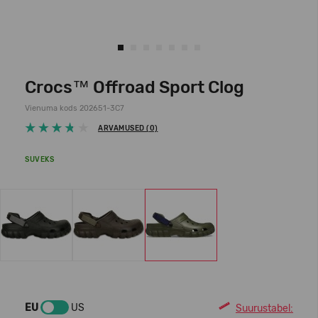
Crocs™ Offroad Sport Clog
Vienuma kods 202651-3C7
ARVAMUSED (0)
SUVEKS
EU
US
Suurustabel: