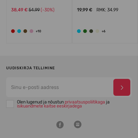
38,49 €
54.99
(-30%)
19,99 €
RMK: 34.99
+10
+6
UUDISKIRJA TELLIMINE
Olen lugenud ja nõustun
privaatsuspoliitikaga
ja
isikuandmete kaitse eeskirjadega