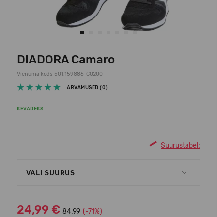
DIADORA Camaro
Vienuma kods 501.159886-C0200
ARVAMUSED (0)
KEVADEKS
Suurustabel:
VALI SUURUS
24,99 €
84.99
(-71%)