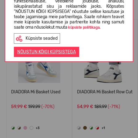
funktsionaalsuse, veebilehe jõudluse, analüüsi,
Sarnased tooted
isikupärastatud sisu ja reklaamide jaoks. Klõpsates
"NÕUSTUN KÕIGI KÜPSISEGA" nõustute sellise kasutuse ja
teabe jagamisega meie partneritega. Saate rohkem teavet
meie küpsiste kasutamise ja partnerite kohta ning samuti
saate oma nõusolekut muuta
küpsiste poliitikaga.
Küpsiste seaded
NÕUSTUN KÕIGI KÜPSISTEGA
DIADORA Mi Basket Used
DIADORA Mi Basket Row Cut
59,99 €
199.99
(-70%)
54,99 €
189.99
(-71%)
+3
+1