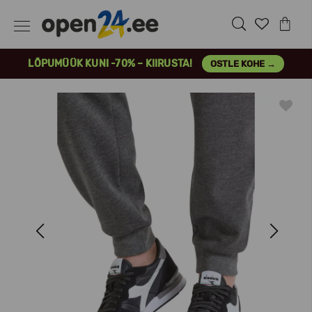
LÕPUMÜÜK KUNI -70% – KIIRUSTA!
OSTLE KOHE →
Previous
Next