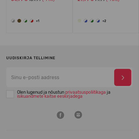
+1
+2
UUDISKIRJA TELLIMINE
Olen lugenud ja nõustun
privaatsuspoliitikaga
ja
isikuandmete kaitse eeskirjadega