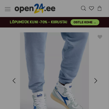
LÕPUMÜÜK KUNI -70% – KIIRUSTA!
OSTLE KOHE →
Previous
Next