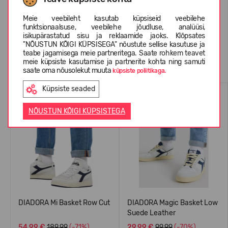
KLIENTIDE ARVUSTUSED (0)
Meie veebileht kasutab küpsiseid veebilehe
funktsionaalsuse, veebilehe jõudluse, analüüsi,
isikupärastatud sisu ja reklaamide jaoks. Klõpsates
"NÕUSTUN KÕIGI KÜPSISEGA" nõustute sellise kasutuse ja
teabe jagamisega meie partneritega. Saate rohkem teavet
Sarnased tooted
meie küpsiste kasutamise ja partnerite kohta ning samuti
saate oma nõusolekut muuta
küpsiste poliitikaga.
Küpsiste seaded
NÕUSTUN KÕIGI KÜPSISTEGA
DIADORA Mi Basket Row Cut
DIADORA Magic Basket Low
Suede Leather
54,99 €
189.99
(-71%)
29,99 €
99.99
(-70%)