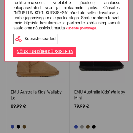
funktsionaalsuse, veebilehe jõudluse, analüüsi,
Sarnased tooted
isikupärastatud sisu ja reklaamide jaoks. Klõpsates
"NÕUSTUN KÕIGI KÜPSISEGA" nõustute sellise kasutuse ja
teabe jagamisega meie partneritega. Saate rohkem teavet
meie küpsiste kasutamise ja partnerite kohta ning samuti
saate oma nõusolekut muuta
küpsiste poliitikaga.
Küpsiste seaded
NÕUSTUN KÕIGI KÜPSISTEGA
EMU Australia Kids' Wallaby
EMU Australia Kids' Wallaby
Lo
Mini
89,99 €
79,99 €