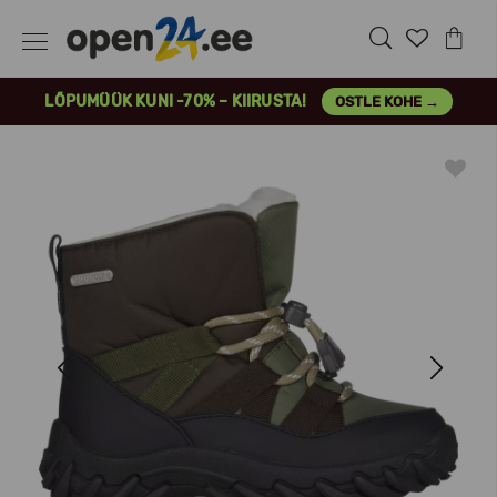
LÕPUMÜÜK KUNI -70% – KIIRUSTA!
OSTLE KOHE →
Previous
Next