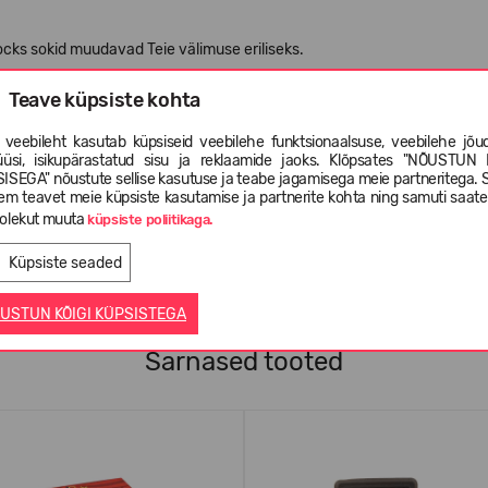
ocks sokid muudavad Teie välimuse eriliseks.
Teave küpsiste kohta
 veebileht kasutab küpsiseid veebilehe funktsionaalsuse, veebilehe jõud
üüsi, isikupärastatud sisu ja reklaamide jaoks. Klõpsates "NÕUSTUN 
ISEGA" nõustute sellise kasutuse ja teabe jagamisega meie partneritega. 
em teavet meie küpsiste kasutamise ja partnerite kohta ning samuti saat
olekut muuta
küpsiste poliitikaga.
Küpsiste seaded
USTUN KÕIGI KÜPSISTEGA
Sarnased tooted