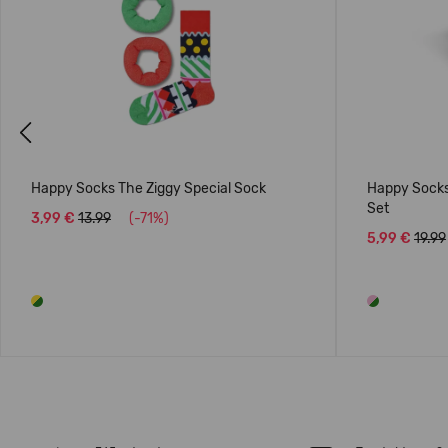
Previous
Happy Socks The Ziggy Special Sock
Happy Socks
Set
3,99 €
13.99
(-71%)
5,99 €
19.99