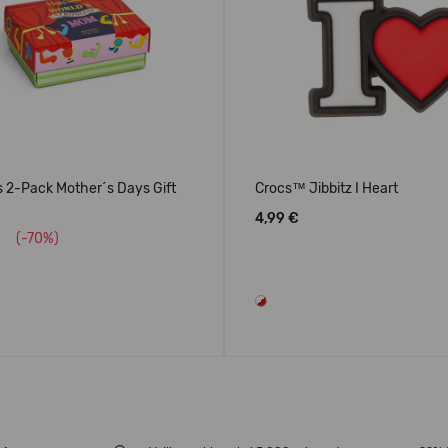
 2-Pack Mother´s Days Gift
Crocs™ Jibbitz I Heart
4,99 €
(-70%)