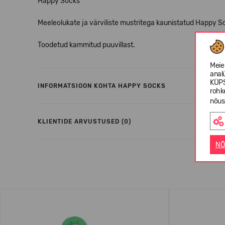
Happy Socks
Meeleolukate ja värviliste mustritega kaunistatud Happy S
Toodetud kammitud puuvillast.
Meie
anal
KÜPS
INFORMATSIOON KOHTA HAPPY SOCKS
rohk
nõus
KLIENTIDE ARVUSTUSED (0)
NÕ