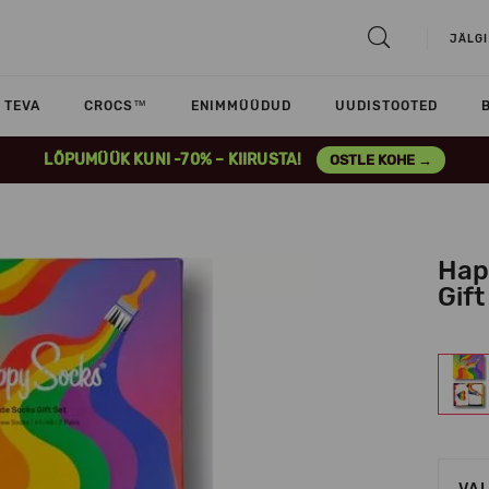
JÄLGI
TEVA
CROCS™
ENIMMÜÜDUD
UUDISTOOTED
LÕPUMÜÜK KUNI -70% – KIIRUSTA!
OSTLE KOHE →
Hap
Gift