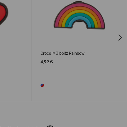
Next
Crocs™ Jibbitz Rainbow
4,99 €