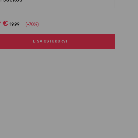
I SUURUS
9 €
19.99
(-70%)
LISA OSTUKORVI