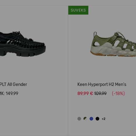
SUVEKS
PLT All Gender
Keen Hyperport H2 Men's
K: 149.99
89,99 €
109.99
(-18%)
+2