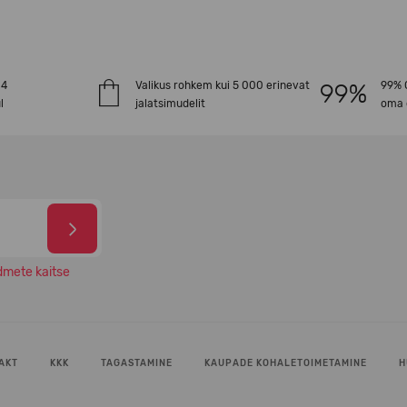
-4
Valikus rohkem kui 5 000 erinevat
99% O
l
jalatsimudelit
oma 
dmete kaitse
AKT
KKK
TAGASTAMINE
KAUPADE KOHALETOIMETAMINE
H