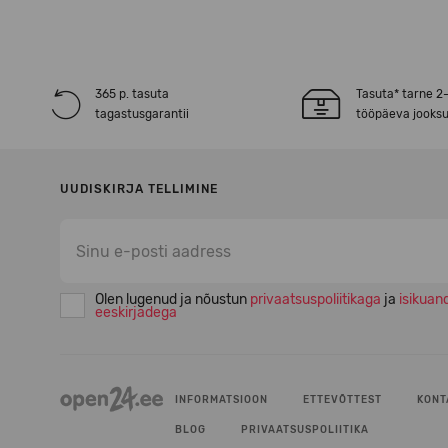
365 p. tasuta
Tasuta* tarne 2
tagastusgarantii
tööpäeva jooksu
UUDISKIRJA TELLIMINE
Olen lugenud ja nõustun
privaatsuspoliitikaga
ja
isikuan
eeskirjadega
INFORMATSIOON
ETTEVÕTTEST
KONT
BLOG
PRIVAATSUSPOLIITIKA