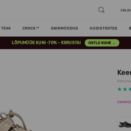
JÄLGI
TEVA
CROCS™
ENIMMÜÜDUD
UUDISTOOTED
LÕPUMÜÜK KUNI -70% – KIIRUSTA!
OSTLE KOHE →
Kee
Vienuma
ENIMMÜ