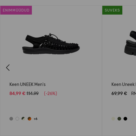
ENIMMÜÜDUD
SUVEKS
Previous
Keen UNEEK Men's
Keen Uneek 
84,99 €
114.99
(-26%)
69,99 €
RM
+6