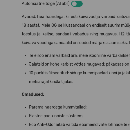
Automaatne tõlge (AI abil)
Avarad, hea haardega, kiiresti kuivavad ja varbaid kaits
18 aastat. Meie OG seiklussandaal on endiselt suurim müüg
toestus ja kaitse, sandaali vabadus ning mugavus. H2 
kuivava voodriga sandaalid on loodud märjaks saamiseks. Pa
Te ei löö enam varbaid ära: meie ikooniline varbakaitser
Jalatsid on kohe karbist võttes mugavad: päkaosas on r
10 punktis fikseeritud: siduge kummipaelad kinni ja jalats
metsarajal kindlalt jalas.
Omadused:
Parema haardega kummitallad;
Elastne paelkinniste süsteem;
Eco Anti-Odor aitab vältida ebameeldivate lõhnade tek