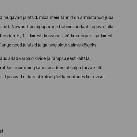
vad mugavad jalatsid, mida meie fännid on armastanud juba
ihitt. Newport on algupärane hübriidsandaal: tugeva talla
tähendab H
0 – kiiresti kuivavast võrkmaterjalist ja kiiresti
2
nge need jalatsid jalga ning olete valmis kõigeks.
aud aitab varbaid kivide ja rämpsu eest kaitsta;
ohkelt ruumi ning kannaosa toestab jalga turvaliselt;
id püsivad nii kärestikulisel jõel kanuutades kui kivisel
et;