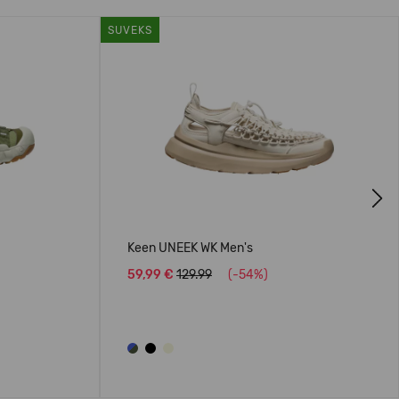
SUVEKS
Next
Keen UNEEK WK Men's
59,99 €
129.99
(-54%)