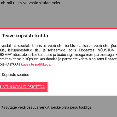
a ohtralt ruumi varvaste sirutamiseks.
Teave küpsiste kohta
lt;
 veebileht kasutab küpsiseid veebilehe funktsionaalsuse, veebilehe jõud
tada;
üüsi, isikupärastatud sisu ja reklaamide jaoks. Klõpsates "NÕUSTUN 
ISEGA" nõustute sellise kasutuse ja teabe jagamisega meie partneritega. 
tva mugavuse tagamiseks.
em teavet meie küpsiste kasutamise ja partnerite kohta ning samuti saat
olekut muuta
küpsiste poliitikaga.
Küpsiste seaded
USTUN KÕIGI KÜPSISTEGA
Kasutage veidi pesuvahendit, peske õrna pesu tsükliga