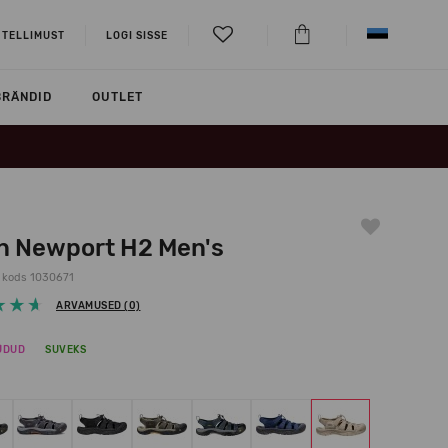
 TELLIMUST
LOGI SISSE
BRÄNDID
OUTLET
n Newport H2 Men's
 kods 1030671
ARVAMUSED (0)
ÜDUD
SUVEKS