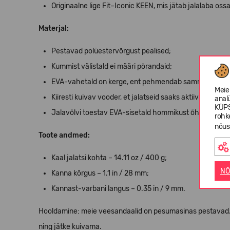
Originaalne lige Fit–Iconic KEEN, mis jätab jalalaba oss
Materjal:
Pestavad polüestervõrgust pealised;
Kummist välistald ei määri põrandaid;
EVA-vahetald on kerge, ent pehmendab sammu tõhusa
Meie
Kiiresti kuivav vooder, et jalatseid saaks aktiivselt kasu
anal
KÜPS
Jalavõlvi toestav EVA-sisetald hommikust õhtuni kes
rohk
nõus
Toote andmed:
Kaal jalatsi kohta – 14.11 oz / 400 g;
NÕ
Kanna kõrgus – 1.1 in / 28 mm;
Kannast-varbani langus – 0.35 in / 9 mm.
Hooldamine: meie veesandaalid on pesumasinas pestavad. 
ning jätke kuivama.