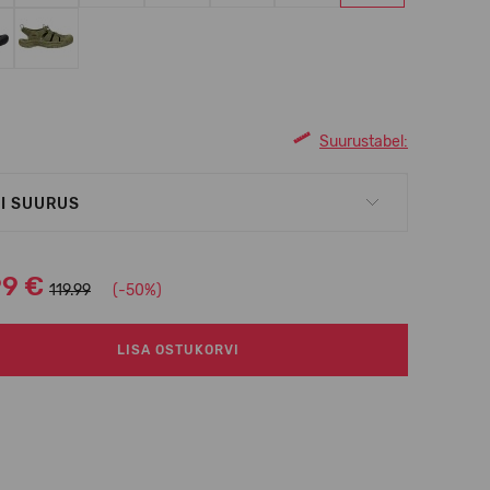
Suurustabel:
I SUURUS
99 €
119.99
(-50%)
LISA OSTUKORVI