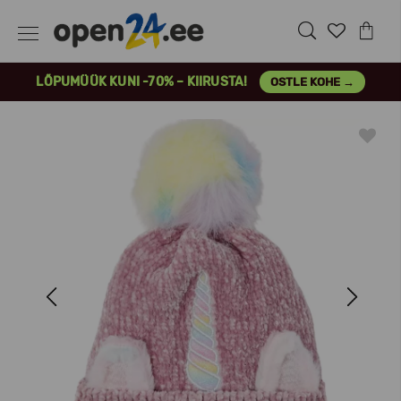
LÕPUMÜÜK KUNI -70% – KIIRUSTA!
OSTLE KOHE →
Previous
Next