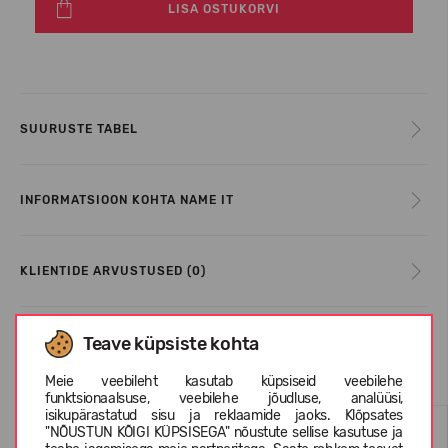
LISA OSTUKORVI
SUURUSTE TABEL
INFORMATSIOON KOHTA NAME IT
KLIENTIDE ARVUSTUSED (0)
Teave küpsiste kohta
Sarnased tooted
Meie veebileht kasutab küpsiseid veebilehe
funktsionaalsuse, veebilehe jõudluse, analüüsi,
isikupärastatud sisu ja reklaamide jaoks. Klõpsates
"NÕUSTUN KÕIGI KÜPSISEGA" nõustute sellise kasutuse ja