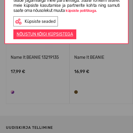
teabe jagamisega meie partneritega. Saate rohkem teavet
meie küpsiste kasutamise ja partnerite kohta ning samuti
saate oma nõusolekut muuta
küpsiste poliitikaga.
Küpsiste seaded
NÕUSTUN KÕIGI KÜPSISTEGA
Name It BEANIE 13219135
Name It BEANIE
17,99 €
16,99 €
UUDISKIRJA TELLIMINE