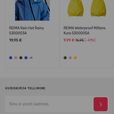
n
REIMA Rain Hat Rainy
REIMA Waterproof Mittens
5300003A
Kura 5300005A
19,95 €
9,99 €
16.95
(-41%)
+1
UUDISKIRJA TELLIMINE