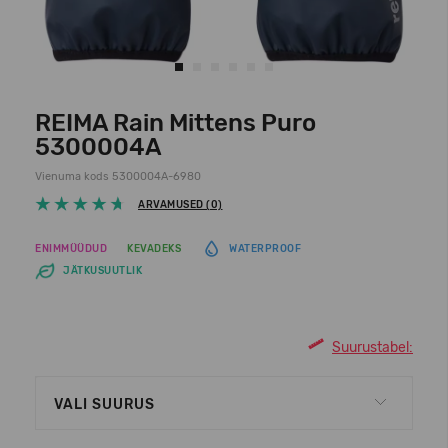
REIMA Rain Mittens Puro
5300004A
Vienuma kods 5300004A-6980
ARVAMUSED (0)
ENIMMÜÜDUD
KEVADEKS
WATERPROOF
JÄTKUSUUTLIK
Suurustabel:
VALI SUURUS