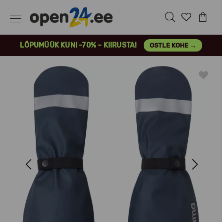
LÕPUMÜÜK KUNI -70% – KIIRUSTA!
OSTLE KOHE →
Previous
Next