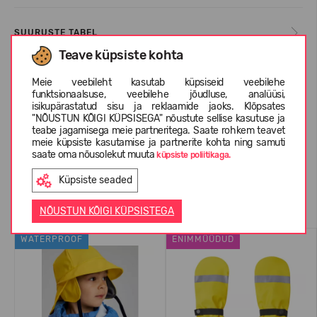
SUURUSTE TABEL
Teave küpsiste kohta
Meie veebileht kasutab küpsiseid veebilehe
INFORMATSIOON KOHTA REIMA
funktsionaalsuse, veebilehe jõudluse, analüüsi,
isikupärastatud sisu ja reklaamide jaoks. Klõpsates
"NÕUSTUN KÕIGI KÜPSISEGA" nõustute sellise kasutuse ja
teabe jagamisega meie partneritega. Saate rohkem teavet
KLIENTIDE ARVUSTUSED (0)
meie küpsiste kasutamise ja partnerite kohta ning samuti
saate oma nõusolekut muuta
küpsiste poliitikaga.
Küpsiste seaded
Sarnased tooted
NÕUSTUN KÕIGI KÜPSISTEGA
WATERPROOF
ENIMMÜÜDUD