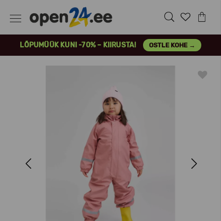
LÕPUMÜÜK KUNI -70% – KIIRUSTA!
OSTLE KOHE →
Previous
Next