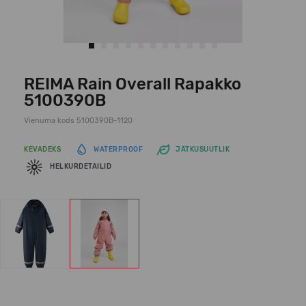
REIMA Rain Overall Rapakko
5100390B
Vienuma kods 5100390B-1120
KEVADEKS
WATERPROOF
JÄTKUSUUTLIK
HELKURDETAILID