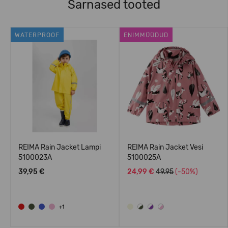
Sarnased tooted
WATERPROOF
ENIMMÜÜDUD
REIMA Rain Jacket Lampi
REIMA Rain Jacket Vesi
5100023A
5100025A
39,95 €
24,99 €
49.95
(-50%)
+1