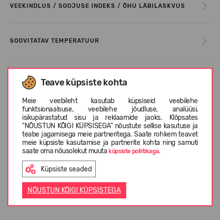
VEEKINDLUS / SOOJUSE INDEKS / ÕHU LÄBILASKVUS
SOOVITATAV TEMPERATUUR
HOOLDUSINFO
Teave küpsiste kohta
Meie veebileht kasutab küpsiseid veebilehe
funktsionaalsuse, veebilehe jõudluse, analüüsi,
SUURUSTE TABEL
isikupärastatud sisu ja reklaamide jaoks. Klõpsates
"NÕUSTUN KÕIGI KÜPSISEGA" nõustute sellise kasutuse ja
teabe jagamisega meie partneritega. Saate rohkem teavet
meie küpsiste kasutamise ja partnerite kohta ning samuti
INFORMATSIOON KOHTA REIMA
saate oma nõusolekut muuta
küpsiste poliitikaga.
Küpsiste seaded
KLIENTIDE ARVUSTUSED (0)
NÕUSTUN KÕIGI KÜPSISTEGA