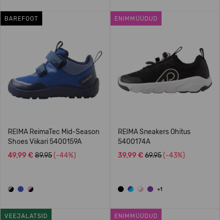
BAREFOOT
ENIMMÜÜDUD
REIMA ReimaTec Mid-Season
REIMA Sneakers Ohitus
Shoes Viikari 5400159A
5400174A
49,99 €
89.95
(-44%)
39,99 €
69.95
(-43%)
+1
VEEJALATSID
ENIMMÜÜDUD