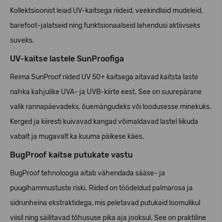
Kollektsioonist leiad UV-kaitsega riideid, veekindlaid mudeleid,
barefoot-jalatseid ning funktsionaalseid lahendusi aktiivseks
suveks.
UV-kaitse lastele SunProofiga
Reima SunProof riided UV 50+ kaitsega aitavad kaitsta laste
nahka kahjulike UVA- ja UVB-kiirte eest. See on suurepärane
valik rannapäevadeks, õuemängudeks või loodusesse minekuks.
Kerged ja kiiresti kuivavad kangad võimaldavad lastel liikuda
vabalt ja mugavalt ka kuuma päikese käes.
BugProof kaitse putukate vastu
BugProof tehnoloogia aitab vähendada sääse- ja
puugihammustuste riski. Riided on töödeldud palmarosa ja
sidrunheina ekstraktidega, mis peletavad putukaid loomulikul
viisil ning säilitavad tõhususe pika aja jooksul. See on praktiline