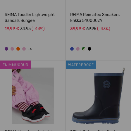
REIMA Toddler Lightweight
REIMA ReimaTec Sneakers
Sandals Bungee
Enkka 5400007A
19,99 €
34.95
(-43%)
39,99 €
69.95
(-43%)
+4
ENIMMÜÜDUD
WATERPROOF