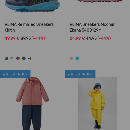
REIMA ReimaTec Sneakers
REIMA Sneakers Moomin
Kiritin
Ekana 5400129M
49,99 €
89.95
(-44%)
24,99 €
44.95
(-44%)
+2
WATERPROOF
WATERPROOF