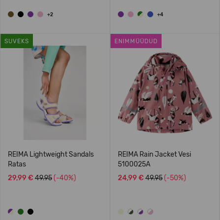
+2
+4
SUVEKS
ENIMMÜÜDUD
REIMA Lightweight Sandals
REIMA Rain Jacket Vesi
Ratas
5100025A
29,99 €
49.95
(-40%)
24,99 €
49.95
(-50%)