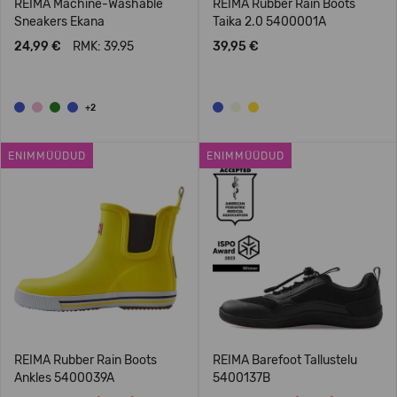
REIMA Machine-Washable
REIMA Rubber Rain Boots
Sneakers Ekana
Taika 2.0 5400001A
24,99 €
RMK: 39.95
39,95 €
+2
ENIMMÜÜDUD
ENIMMÜÜDUD
REIMA Rubber Rain Boots
REIMA Barefoot Tallustelu
Ankles 5400039A
5400137B