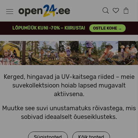
LÕPUMÜÜK KUNI -70% – KIIRUSTA!
OSTLE KOHE →
Kerged, hingavad ja UV-kaitsega riided – meie
suvekollektsioon hoiab lapsed mugavalt
aktiivsena.
Muutke see suvi unustamatuks rõivastega, mis
sobivad ideaalselt õueseiklusteks.
Sügistooted
Kõik tooted