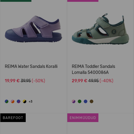
REIMA Water Sandals Koralli
REIMA Toddler Sandals
Lomalla 5400086A
19,99 €
39.95
(-50%)
29,99 €
49.95
(-40%)
+3
BAREFOOT
ENIMMÜÜDUD