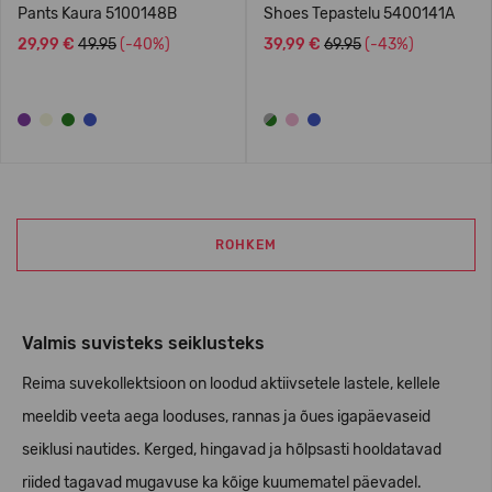
Pants Kaura 5100148B
Shoes Tepastelu 5400141A
29,99 €
49.95
(-40%)
39,99 €
69.95
(-43%)
ROHKEM
Valmis suvisteks seiklusteks
Reima suvekollektsioon on loodud aktiivsetele lastele, kellele
meeldib veeta aega looduses, rannas ja õues igapäevaseid
seiklusi nautides. Kerged, hingavad ja hõlpsasti hooldatavad
riided tagavad mugavuse ka kõige kuumematel päevadel.