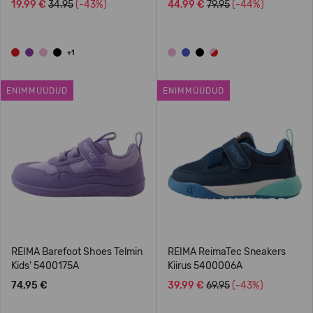
19,99 €
34.95
(-43%)
44,99 €
79.95
(-44%)
+1
ENIMMÜÜDUD
ENIMMÜÜDUD
REIMA Barefoot Shoes Telmin
REIMA ReimaTec Sneakers
Kids' 5400175A
Kiirus 5400006A
74,95 €
39,99 €
69.95
(-43%)