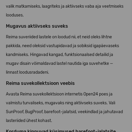
valik matkamiseks, laagriteks ja aktiivseks vaba aja veetmiseks
looduses.
Mugavus aktiivseks suveks
Reima suveriided lastele on loodud nii, et neid oleks lihtne
pakkida, need oleksid vastupidavad ja sobiksid igapäevaseks
kandmiseks. Hingavad kangad, funktsionaalsed detailid ja
mugav disain võimaldavad lastel nautida iga suvehetke —
linnast loodusradadeni.
Reima suvekollektsioon veebis
Avasta Reima suvekollektsioon internetis Open24 poes ja
valmistu turvaliseks, mugavaks ning aktiivseks suveks. Vali
SunProof, BugProof, barefoot-jalatsid, veekindlad ja jahutavad
lasteriided ühest kohast.
Korduma kippuvad küsimused barefoot-jalatsite