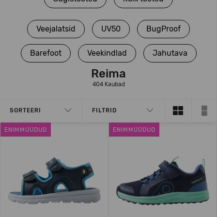
Veejalatsid
UV50
BugProof
Barefoot
Veekindlad
Jahutava
Reima
404 Kaubad
SORTEERI
FILTRID
ENIMMÜÜDUD
ENIMMÜÜDUD