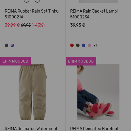
REIMA Rubber Rain Set Tihku
REIMA Rain Jacket Lampi
5100021A
5100023A
39,99 €
69.95
(-43%)
39,95 €
+1
ENIMMÜÜDUD
ENIMMÜÜDUD
REIMA ReimaTec Waterproof
REIMA ReimaTec Barefoot