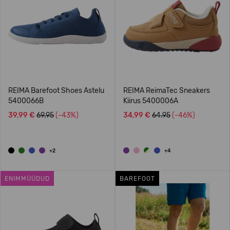
REIMA Barefoot Shoes Astelu
REIMA ReimaTec Sneakers
5400066B
Kiirus 5400006A
39,99 €
69.95
(-43%)
34,99 €
64.95
(-46%)
+2
+4
ENIMMÜÜDUD
BAREFOOT