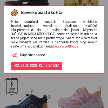
Teave küpsiste kohta
Meie veebileht kasutab küpsiseid veebilehe
funktsionaalsuse, veebilehe jõudluse, analüüsi,
isikupärastatud sisu ja reklaamide jaoks. Klõpsates
REIMA Barefoot Sandals
REIMA Barefoot Shoes Astelu
"NÕUSTUN KÕIGI KÜPSISEGA" nõustute sellise kasutuse ja
Rantaan 5400067C
teabe jagamisega meie partneritega. Saate rohkem teavet
meie küpsiste kasutamise ja partnerite kohta ning samuti
34,99 €
54.95
(-36%)
39,99 €
69.95
(-43%)
saate oma nõusolekut muuta
küpsiste poliitikaga.
Küpsiste seaded
+2
+2
NÕUSTUN KÕIGI KÜPSISTEGA