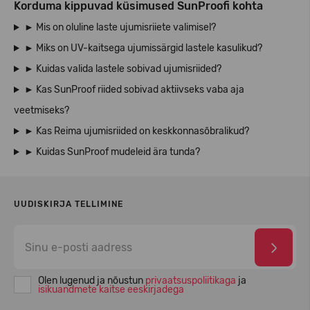
Korduma kippuvad küsimused SunProofi kohta
► Mis on oluline laste ujumisriiete valimisel?
► Miks on UV-kaitsega ujumissärgid lastele kasulikud?
► Kuidas valida lastele sobivad ujumisriided?
► Kas SunProof riided sobivad aktiivseks vaba aja
veetmiseks?
► Kas Reima ujumisriided on keskkonnasõbralikud?
► Kuidas SunProof mudeleid ära tunda?
UUDISKIRJA TELLIMINE
Olen lugenud ja nõustun
privaatsuspoliitikaga
ja
isikuandmete kaitse eeskirjadega