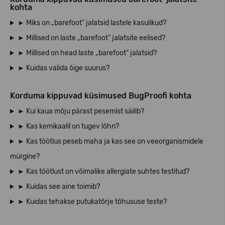
kohta
► Miks on „barefoot“ jalatsid lastele kasulikud?
► Millised on laste „barefoot“ jalatsite eelised?
► Millised on head laste „barefoot“ jalatsid?
► Kuidas valida õige suurus?
Korduma kippuvad küsimused BugProofi kohta
► Kui kaua mõju pärast pesemist säilib?
► Kas kemikaalil on tugev lõhn?
► Kas töötlus peseb maha ja kas see on veeorganismidele
mürgine?
► Kas töötlust on võimalike allergiate suhtes testitud?
► Kuidas see aine toimib?
► Kuidas tehakse putukatõrje tõhususe teste?