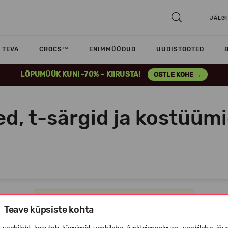
JÄLGI
TEVA
CROCS™
ENIMMÜÜDUD
UUDISTOOTED
LÕPUMÜÜK KUNI -70% – KIIRUSTA!
OSTLE KOHE →
ed, t-särgid ja kostüüm
Vabandame, selles kategoorias ei ole tooteid.
Teave küpsiste kohta