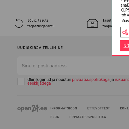
Meie
anal
KÜPS
rohk
365 p. tasuta
Tasuta* tarne 2
nõus
tagastusgarantii
tööpäeva jooksu
NÕ
UUDISKIRJA TELLIMINE
Olen lugenud ja nõustun
privaatsuspoliitikaga
ja
isikuan
eeskirjadega
INFORMATSIOON
ETTEVÕTTEST
KONT
BLOG
PRIVAATSUSPOLIITIKA