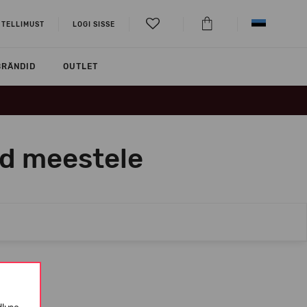
 TELLIMUST
LOGI SISSE
BRÄNDID
OUTLET
id meestele