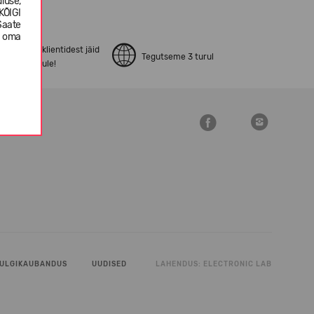
luse,
KÕIGI
Saate
e oma
pen24.ee klientidest jäid
Tegutseme 3 turul
ostuga rahule!
ULGIKAUBANDUS
UUDISED
LAHENDUS:
ELECTRONIC LAB