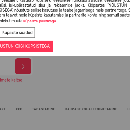
 veebileht kasutab küpsiseid veebilehe funktsionaalsuse, veebilehe jõud
üüsi, isikupärastatud sisu ja reklaamide jaoks. Klõpsates "NÕUSTUN 
ISEGA" nõustute sellise kasutuse ja teabe jagamisega meie partneritega. 
em teavet meie küpsiste kasutamise ja partnerite kohta ning samuti saat
-4
olekut muuta
Valikus rohkem kui 5 000 erinevat
99% O
küpsiste poliitikaga.
l
jalatsimudelit
oma 
Küpsiste seaded
USTUN KÕIGI KÜPSISTEGA
dmete kaitse
AKT
KKK
TAGASTAMINE
KAUPADE KOHALETOIMETAMINE
H