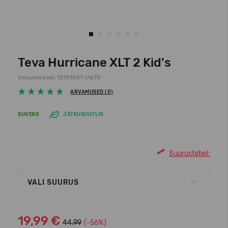
Teva Hurricane XLT 2 Kid's
Vienuma kods 1019390T-UWTR
ARVAMUSED (0)
SUVEKS
JÄTKUSUUTLIK
Suurustabel:
VALI SUURUS
19,99 €
44.99
(-56%)