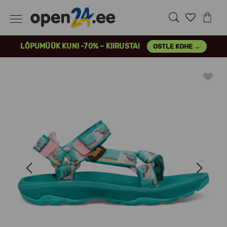
LÕPUMÜÜK KUNI -70% – KIIRUSTA!
OSTLE KOHE →
Previous
Next