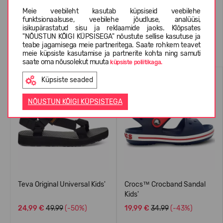
KLIENTIDE ARVUSTUSED (0)
Meie veebileht kasutab küpsiseid veebilehe
funktsionaalsuse, veebilehe jõudluse, analüüsi,
isikupärastatud sisu ja reklaamide jaoks. Klõpsates
"NÕUSTUN KÕIGI KÜPSISEGA" nõustute sellise kasutuse ja
Sarnased tooted
teabe jagamisega meie partneritega. Saate rohkem teavet
meie küpsiste kasutamise ja partnerite kohta ning samuti
saate oma nõusolekut muuta
küpsiste poliitikaga.
ENIMMÜÜDUD
UUS
Küpsiste seaded
NÕUSTUN KÕIGI KÜPSISTEGA
'
Teva Original Universal Kids'
Crocs™ Crocband Sandal
Kids'
24,99 €
49.99
(-50%)
19,99 €
34.99
(-43%)