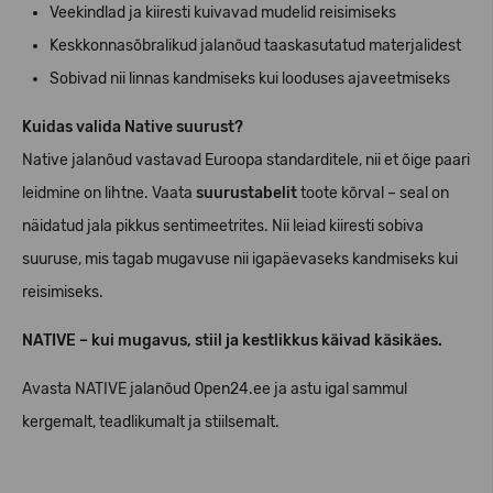
Veekindlad ja kiiresti kuivavad mudelid reisimiseks
Keskkonnasõbralikud jalanõud taaskasutatud materjalidest
Sobivad nii linnas kandmiseks kui looduses ajaveetmiseks
Kuidas valida Native suurust?
Native jalanõud vastavad Euroopa standarditele, nii et õige paari
leidmine on lihtne. Vaata
suurustabelit
toote kõrval – seal on
näidatud jala pikkus sentimeetrites. Nii leiad kiiresti sobiva
suuruse, mis tagab mugavuse nii igapäevaseks kandmiseks kui
reisimiseks.
NATIVE – kui mugavus, stiil ja kestlikkus käivad käsikäes.
Avasta NATIVE jalanõud Open24.ee ja astu igal sammul
kergemalt, teadlikumalt ja stiilsemalt.