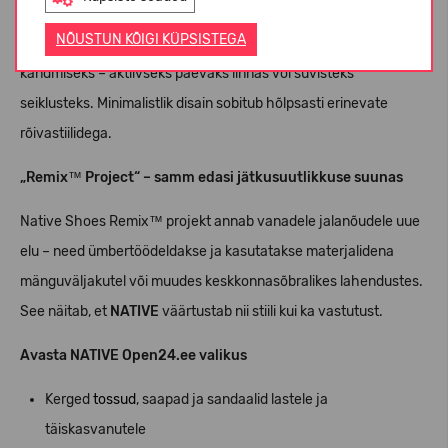
NATIVE jalanõud
on eriti kerged, ergonoomilise disainiga ja
NÕUSTUN KÕIGI KÜPSISTEGA
pehmete sisetaldadega. Need sobivad ideaalselt igapäevaseks
kandmiseks – aktiivseks päevaks linnas või suvisteks
seiklusteks. Minimalistlik disain sobitub hõlpsasti erinevate
rõivastiilidega.
„Remix™ Project“ – samm edasi jätkusuutlikkuse suunas
Native Shoes Remix™ projekt annab vanadele jalanõudele uue
elu – need ümbertöödeldakse ja kasutatakse materjalidena
mänguväljakutel või muudes keskkonnasõbralikes lahendustes.
See näitab, et
NATIVE
väärtustab nii stiili kui ka vastutust.
Avasta NATIVE Open24.ee valikus
Kerged
tossud
, saapad ja sandaalid lastele ja
täiskasvanutele