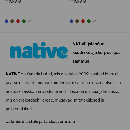
119,99 €
119,99 €
+3
+3
NATIVE jalanõud –
kestlikkus ja kergus igas
sammus
NATIVE
on Kanada bränd, mis on alates 2009. aastast loonud
jalatseid, mis ühendavad modernse disaini, funktsionaalsuse ja
austuse keskkonna vastu. Brändi filosoofia on luua jalanõusid,
mis on erakordselt kerged, mugavad, mitmekülgsed ja
jätkusuutlikud.
Jalanõud lastele ja täiskasvanutele