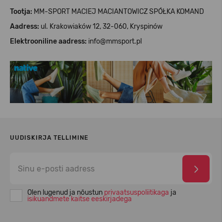
Tootja:
MM-SPORT MACIEJ MACIANTOWICZ SPÓŁKA KOMAND
Aadress:
ul. Krakowiaków 12, 32-060, Kryspinów
Elektrooniline aadress:
info@mmsport.pl
UUDISKIRJA TELLIMINE
Olen lugenud ja nõustun
privaatsuspoliitikaga
ja
isikuandmete kaitse eeskirjadega