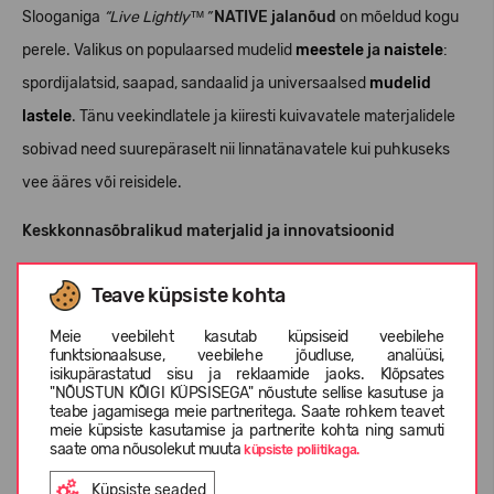
Slooganiga
“Live Lightly™”
NATIVE jalanõud
on mõeldud kogu
perele. Valikus on populaarsed mudelid
meestele
ja
naistele
:
spordijalatsid, saapad, sandaalid ja universaalsed
mudelid
lastele
. Tänu veekindlatele ja kiiresti kuivavatele materjalidele
sobivad need suurepäraselt nii linnatänavatele kui puhkuseks
vee ääres või reisidele.
Keskkonnasõbralikud materjalid ja innovatsioonid
NATIVE
suurim tugevus on tähelepanu keskkonnale. Jalanõud
Teave küpsiste kohta
on valmistatud taaskasutatud toorainest, veganmaterjalidest
Meie veebileht kasutab küpsiseid veebilehe
ning innovatiivsete tehnoloogiate abil, näiteks Bloom™
funktsionaalsuse, veebilehe jõudluse, analüüsi,
isikupärastatud sisu ja reklaamide jaoks. Klõpsates
tehnoloogia, mis kasutab vetikate biomassi jalatsite tootmisel.
"NÕUSTUN KÕIGI KÜPSISEGA" nõustute sellise kasutuse ja
See vähendab plastiku kasutust ja aitab
teabe jagamisega meie partneritega. Saate rohkem teavet
hoida loodust
.
meie küpsiste kasutamise ja partnerite kohta ning samuti
saate oma nõusolekut muuta
küpsiste poliitikaga.
Mugavus igas sammus
Küpsiste seaded