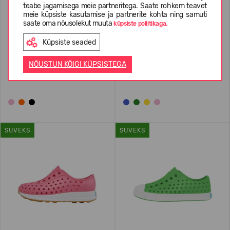
teabe jagamisega meie partneritega. Saate rohkem teavet
meie küpsiste kasutamise ja partnerite kohta ning samuti
saate oma nõusolekut muuta
küpsiste poliitikaga.
Küpsiste seaded
NATIVE Robbie Sugarlite
NATIVE Jefferson Junior
Youth
NÕUSTUN KÕIGI KÜPSISTEGA
15,99 €
54.99
(-71%)
11,99 €
39.99
(-70%)
SUVEKS
SUVEKS