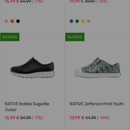
15,99 €
54.99
(-71%)
11,99 €
39.99
(-70%)
SUVEKS
SUVEKS
NATIVE Robbie Sugarlite
NATIVE Jefferson Print Youth
Junior
15,99 €
54.99
(-71%)
13,99 €
44.99
(-69%)