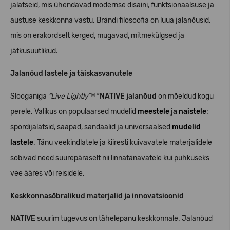
jalatseid, mis ühendavad modernse disaini, funktsionaalsuse ja
austuse keskkonna vastu. Brändi filosoofia on luua jalanõusid,
mis on erakordselt kerged, mugavad, mitmekülgsed ja
jätkusuutlikud.
Jalanõud lastele ja täiskasvanutele
Slooganiga
“Live Lightly™”
NATIVE jalanõud
on mõeldud kogu
perele. Valikus on populaarsed mudelid
meestele
ja
naistele
:
spordijalatsid, saapad, sandaalid ja universaalsed
mudelid
lastele
. Tänu veekindlatele ja kiiresti kuivavatele materjalidele
sobivad need suurepäraselt nii linnatänavatele kui puhkuseks
vee ääres või reisidele.
Keskkonnasõbralikud materjalid ja innovatsioonid
NATIVE
suurim tugevus on tähelepanu keskkonnale. Jalanõud