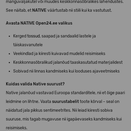
mänguväljakutel või muudes keskkonnasõbralikes lahendustes.
See näitab, et
NATIVE
väärtustab nii stiili kui ka vastutust.
Avasta NATIVE Open24.ee valikus
Kerged
tossud
, saapad ja sandaalid lastele ja
täiskasvanutele
Veekindlad ja kiiresti kuivavad mudelid reisimiseks
Keskkonnasõbralikud jalanõud taaskasutatud materjalidest
Sobivad nii linnas kandmiseks kui looduses ajaveetmiseks
Kuidas valida Native suurust?
Native jalanõud vastavad Euroopa standarditele, nii et õige paari
leidmine on lihtne. Vaata
suurustabelit
toote kõrval – seal on
näidatud jala pikkus sentimeetrites. Nii leiad kiiresti sobiva
suuruse, mis tagab mugavuse nii igapäevaseks kandmiseks kui
reisimiseks.