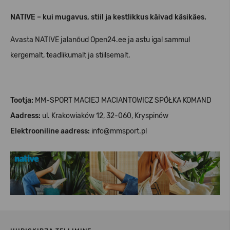
NATIVE – kui mugavus, stiil ja kestlikkus käivad käsikäes.
Avasta NATIVE jalanõud Open24.ee ja astu igal sammul
kergemalt, teadlikumalt ja stiilsemalt.
Tootja:
MM-SPORT MACIEJ MACIANTOWICZ SPÓŁKA KOMAND
Aadress:
ul. Krakowiaków 12, 32-060, Kryspinów
Elektrooniline aadress:
info@mmsport.pl