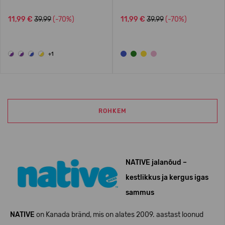
11,99 €
39.99
(-70%)
11,99 €
39.99
(-70%)
+1
ROHKEM
NATIVE jalanõud –
kestlikkus ja kergus igas
sammus
NATIVE
on Kanada bränd, mis on alates 2009. aastast loonud