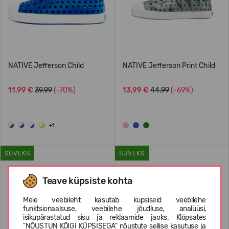
NATIVE Jefferson Child
NATIVE Jefferson Print Child
11,99 €
39.99
(-70%)
13,99 €
44.99
(-69%)
+1
SUVEKS
SUVEKS
Teave küpsiste kohta
Meie veebileht kasutab küpsiseid veebilehe
funktsionaalsuse, veebilehe jõudluse, analüüsi,
isikupärastatud sisu ja reklaamide jaoks. Klõpsates
"NÕUSTUN KÕIGI KÜPSISEGA" nõustute sellise kasutuse ja