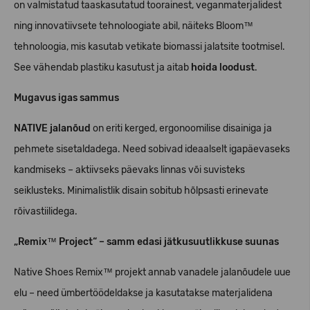
on valmistatud taaskasutatud toorainest, veganmaterjalidest
ning innovatiivsete tehnoloogiate abil, näiteks Bloom™
tehnoloogia, mis kasutab vetikate biomassi jalatsite tootmisel.
See vähendab plastiku kasutust ja aitab
hoida loodust
.
Mugavus igas sammus
NATIVE jalanõud
on eriti kerged, ergonoomilise disainiga ja
pehmete sisetaldadega. Need sobivad ideaalselt igapäevaseks
kandmiseks – aktiivseks päevaks linnas või suvisteks
seiklusteks. Minimalistlik disain sobitub hõlpsasti erinevate
rõivastiilidega.
„Remix™ Project“ – samm edasi jätkusuutlikkuse suunas
Native Shoes Remix™ projekt annab vanadele jalanõudele uue
elu – need ümbertöödeldakse ja kasutatakse materjalidena