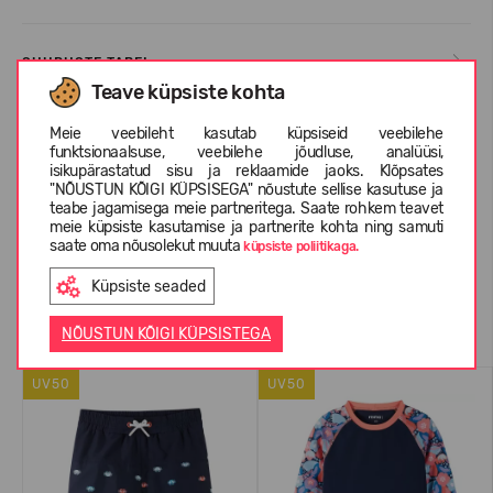
SUURUSTE TABEL
Teave küpsiste kohta
Meie veebileht kasutab küpsiseid veebilehe
INFORMATSIOON KOHTA REIMA
funktsionaalsuse, veebilehe jõudluse, analüüsi,
isikupärastatud sisu ja reklaamide jaoks. Klõpsates
"NÕUSTUN KÕIGI KÜPSISEGA" nõustute sellise kasutuse ja
teabe jagamisega meie partneritega. Saate rohkem teavet
KLIENTIDE ARVUSTUSED (0)
meie küpsiste kasutamise ja partnerite kohta ning samuti
saate oma nõusolekut muuta
küpsiste poliitikaga.
Küpsiste seaded
Sarnased tooted
NÕUSTUN KÕIGI KÜPSISTEGA
UV50
UV50