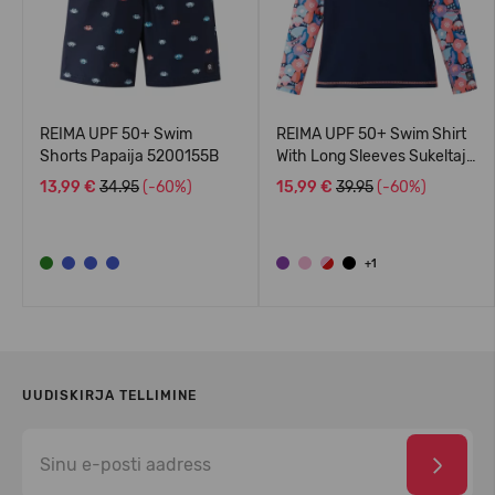
REIMA UPF 50+ Swim
REIMA UPF 50+ Swim Shirt
Shorts Papaija 5200155B
With Long Sleeves Sukeltaja
5200140A
13,99 €
34.95
(-60%)
15,99 €
39.95
(-60%)
+1
UUDISKIRJA TELLIMINE