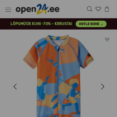
LÕPUMÜÜK KUNI -70% – KIIRUSTA!
OSTLE KOHE →
Previous
Next