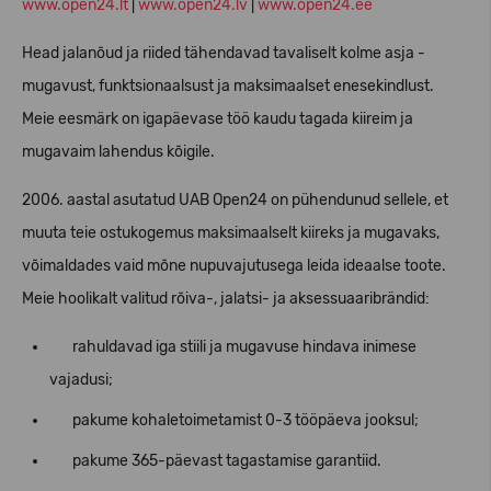
www.open24.lt
|
www.open24.lv
|
www.open24.ee
Head jalanõud ja riided tähendavad tavaliselt kolme asja -
mugavust, funktsionaalsust ja maksimaalset enesekindlust.
Meie eesmärk on igapäevase töö kaudu tagada kiireim ja
mugavaim lahendus kõigile.
2006. aastal asutatud UAB Open24 on pühendunud sellele, et
muuta teie ostukogemus maksimaalselt kiireks ja mugavaks,
võimaldades vaid mõne nupuvajutusega leida ideaalse toote.
Meie hoolikalt valitud rõiva-, jalatsi- ja aksessuaaribrändid:
rahuldavad iga stiili ja mugavuse hindava inimese
vajadusi;
pakume kohaletoimetamist 0-3 tööpäeva jooksul;
pakume 365-päevast tagastamise garantiid.