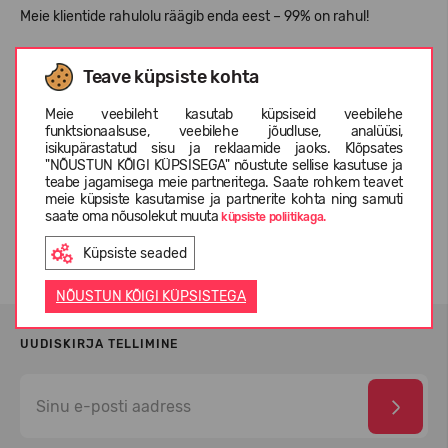
Meie klientide rahulolu räägib enda eest – 99% on rahul!
Teenindame veebiostjaid Leedus, Lätis ja Eestis. Lisaks haldame
Teave küpsiste kohta
12 CROCS™ frantsiisi ja Open24
kauplust kogu Leedus
.
Meie veebileht kasutab küpsiseid veebilehe
Esindades
CROCS
™
,
Reima
,
Keen
,
Ecoalf
,
Teva
B
alti riikides
funktsionaalsuse, veebilehe jõudluse, analüüsi,
isikupärastatud sisu ja reklaamide jaoks. Klõpsates
pakume teile kvaliteetseid jalatseid, mis tagavad mugavuse,
"NÕUSTUN KÕIGI KÜPSISEGA" nõustute sellise kasutuse ja
vastupidavuse ja stiili – kõik põhineb globaalsel usaldusel.
teabe jagamisega meie partneritega. Saate rohkem teavet
meie küpsiste kasutamise ja partnerite kohta ning samuti
saate oma nõusolekut muuta
küpsiste poliitikaga.
Kas tunnete huvi meie äripartneriks saamise vastu? Täpsemat
Küpsiste seaded
teavet koostöövõimaluste kohta leiate
siit
.
NÕUSTUN KÕIGI KÜPSISTEGA
UUDISKIRJA TELLIMINE