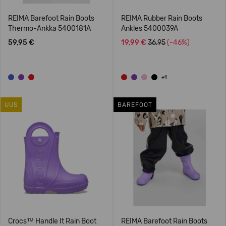
REIMA Barefoot Rain Boots
REIMA Rubber Rain Boots
Thermo-Ankka 5400181A
Ankles 5400039A
59,95 €
19,99 €
36.95
(-46%)
+1
UUS
BAREFOOT
Crocs™ Handle It Rain Boot
REIMA Barefoot Rain Boots