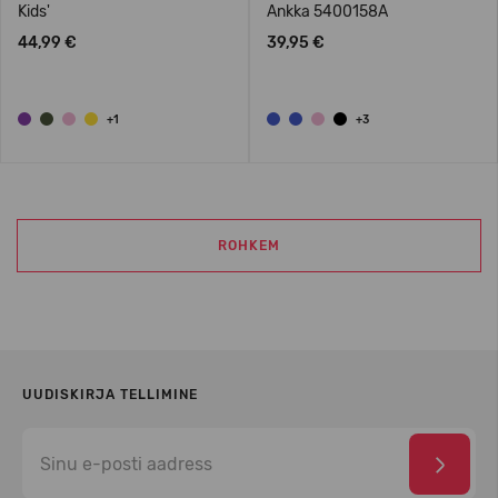
Kids'
Ankka 5400158A
44,99 €
39,95 €
+1
+3
ROHKEM
UUDISKIRJA TELLIMINE