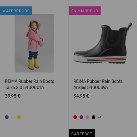
WATERPROOF
ENIMMÜÜDUD
REIMA Rubber Rain Boots
REIMA Rubber Rain Boots
Taika 2.0 5400001A
Ankles 5400039A
39,95 €
34,95 €
+1
BAREFOOT