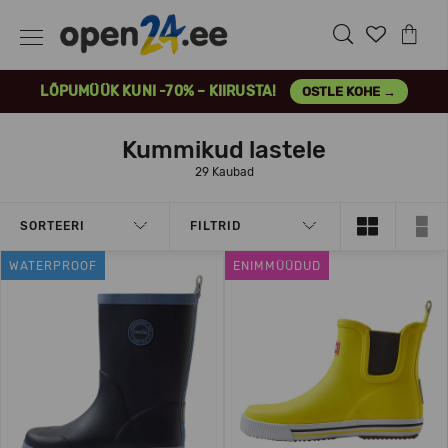
LÕPUMÜÜK KUNI -70% – KIIRUSTA!
OSTLE KOHE →
Kummikud lastele
29 Kaubad
SORTEERI
FILTRID
WATERPROOF
ENIMMÜÜDUD