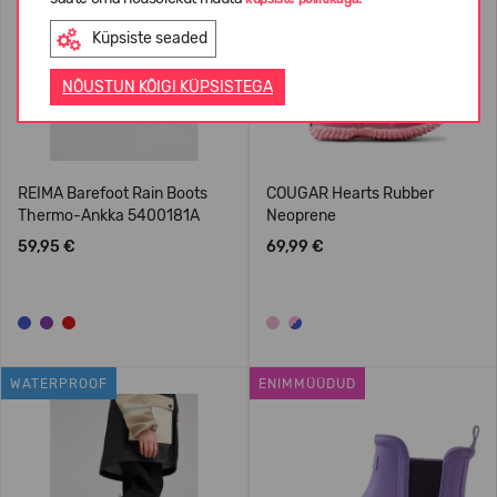
Küpsiste seaded
NÕUSTUN KÕIGI KÜPSISTEGA
REIMA Barefoot Rain Boots
COUGAR Hearts Rubber
Thermo-Ankka 5400181A
Neoprene
59,95 €
69,99 €
WATERPROOF
ENIMMÜÜDUD