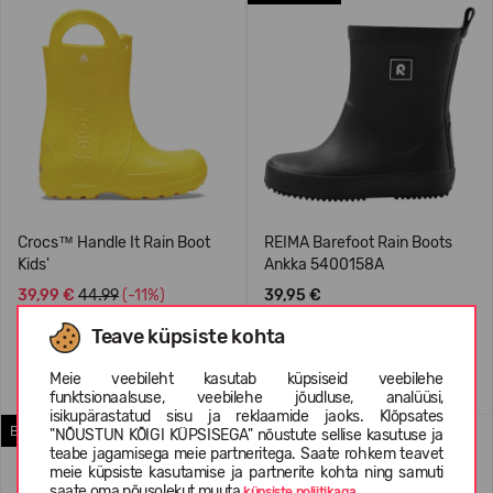
Crocs™ Handle It Rain Boot
REIMA Barefoot Rain Boots
Kids'
Ankka 5400158A
39,99 €
44.99
(-11%)
39,95 €
Teave küpsiste kohta
+1
+3
Meie veebileht kasutab küpsiseid veebilehe
funktsionaalsuse, veebilehe jõudluse, analüüsi,
isikupärastatud sisu ja reklaamide jaoks. Klõpsates
BAREFOOT
"NÕUSTUN KÕIGI KÜPSISEGA" nõustute sellise kasutuse ja
teabe jagamisega meie partneritega. Saate rohkem teavet
meie küpsiste kasutamise ja partnerite kohta ning samuti
saate oma nõusolekut muuta
küpsiste poliitikaga.