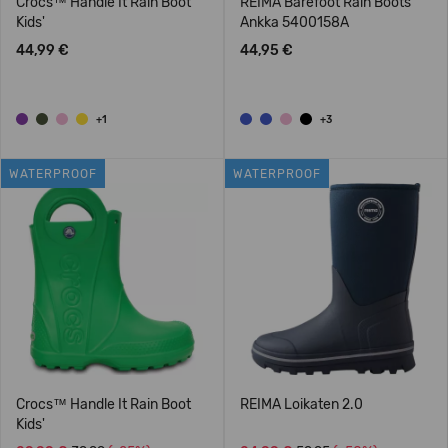
Crocs™ Handle It Rain Boot
REIMA Barefoot Rain Boots
Kids'
Ankka 5400158A
44,99 €
44,95 €
+1
+3
WATERPROOF
WATERPROOF
Crocs™ Handle It Rain Boot
REIMA Loikaten 2.0
Kids'