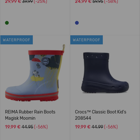
29,99 €
39.99
(-25%)
24,99 €
59.95
(-58%)
WATERPROOF
WATERPROOF
REIMA Rubber Rain Boots
Crocs™ Classic Boot Kid's
Magisk Moomin
208544
19,99 €
44.95
(-56%)
19,99 €
44.99
(-56%)