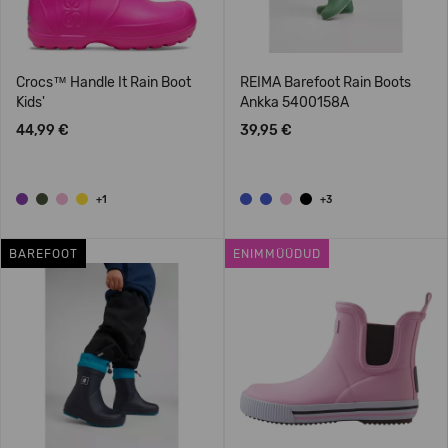
Crocs™ Handle It Rain Boot
REIMA Barefoot Rain Boots
Kids'
Ankka 5400158A
44,99 €
39,95 €
+1
+3
BAREFOOT
ENIMMÜÜDUD