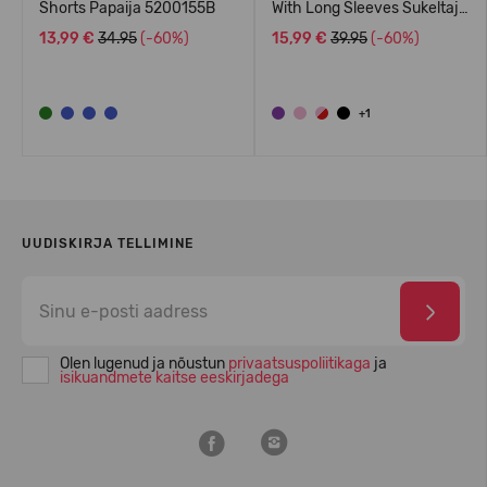
Shorts Papaija 5200155B
With Long Sleeves Sukeltaja
5200140A
13,99 €
34.95
(-60%)
15,99 €
39.95
(-60%)
+1
UUDISKIRJA TELLIMINE
Olen lugenud ja nõustun
privaatsuspoliitikaga
ja
isikuandmete kaitse eeskirjadega