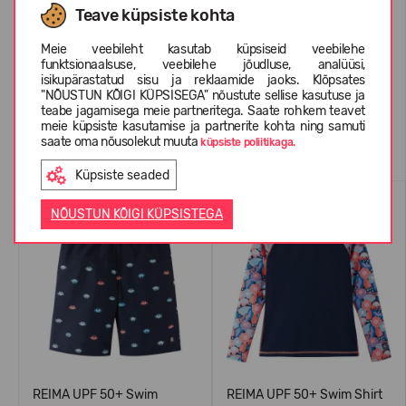
Teave küpsiste kohta
Meie veebileht kasutab küpsiseid veebilehe
KLIENTIDE ARVUSTUSED (0)
funktsionaalsuse, veebilehe jõudluse, analüüsi,
isikupärastatud sisu ja reklaamide jaoks. Klõpsates
"NÕUSTUN KÕIGI KÜPSISEGA" nõustute sellise kasutuse ja
teabe jagamisega meie partneritega. Saate rohkem teavet
meie küpsiste kasutamise ja partnerite kohta ning samuti
Sarnased tooted
saate oma nõusolekut muuta
küpsiste poliitikaga.
Küpsiste seaded
UV50
UV50
NÕUSTUN KÕIGI KÜPSISTEGA
REIMA UPF 50+ Swim
REIMA UPF 50+ Swim Shirt