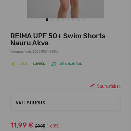
REIMA UPF 50+ Swim Shorts
Nauru Akva
Vienuma kods 5200158A-383A
UV50
SUVEKS
JÄTKUSUUTLIK
Suurustabel:
VALI SUURUS
11,99 €
29.95
(-60%)