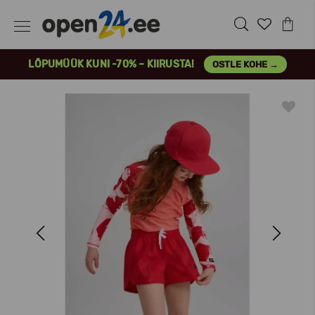
LÕPUMÜÜK KUNI -70% – KIIRUSTA!
OSTLE KOHE →
Previous
Next