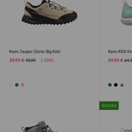
Keen Jasper Zionic Big Kids'
Keen KNX Knit
39,99 €
49.99
(-20%)
29,99 €
64.
SUVEKS