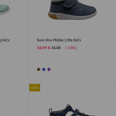
 Kid's
Keen Knx Middie Little Kid's
34,99 €
74.99
(-53%)
UUS