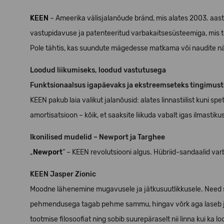
KEEN
– Ameerika välisjalanõude bränd, mis alates 2003. aasta
vastupidavuse ja patenteeritud varbakaitsesüsteemiga, mis t
Pole tähtis, kas suundute mägedesse matkama või naudite näd
Loodud liikumiseks, loodud vastutusega
Funktsionaalsus igapäevaks ja ekstreemseteks tingimus
KEEN pakub laia valikut jalanõusid: alates linnastiilist kun
amortisatsioon – kõik, et saaksite liikuda vabalt igas ilmastiku
Ikonilised mudelid – Newport ja Targhee
„
Newport
“ – KEEN revolutsiooni algus. Hübriid-sandaalid var
KEEN Jasper Zionic
Moodne lähenemine mugavusele ja jätkusuutlikkusele. Need spo
pehmendusega tagab pehme sammu, hingav võrk aga laseb jal
tootmise filosoofiat ning sobib suurepäraselt nii linna kui ka l