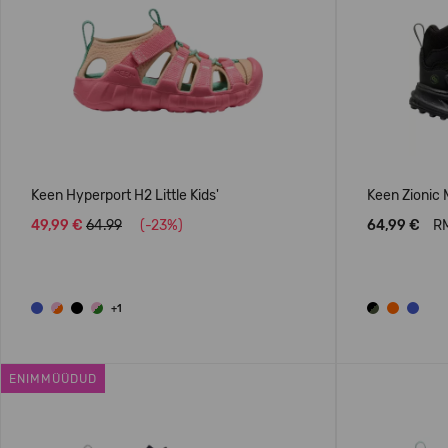
Keen Hyperport H2 Little Kids'
Keen Zionic M
49,99 €
64.99
(-23%)
64,99 €
RM
+1
ENIMMÜÜDUD