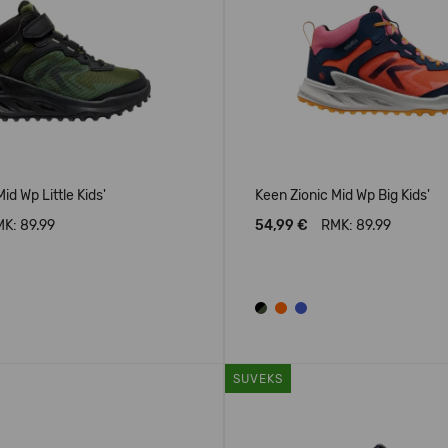
id Wp Little Kids'
Keen Zionic Mid Wp Big Kids'
K: 89.99
54,99 €
RMK: 89.99
SUVEKS