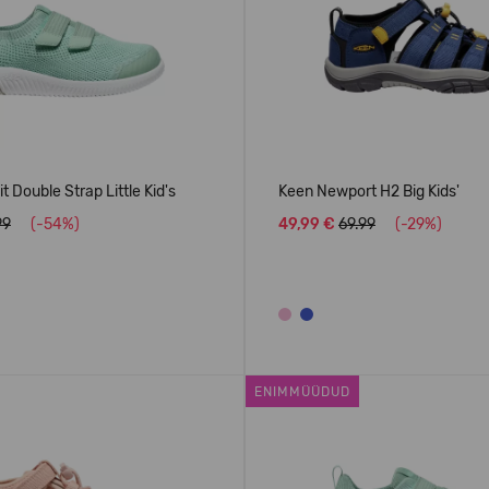
 Double Strap Little Kid's
Keen Newport H2 Big Kids'
99
(-54%)
49,99 €
69.99
(-29%)
ENIMMÜÜDUD