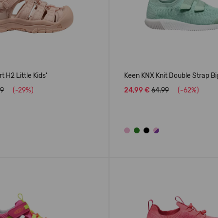
 H2 Little Kids'
Keen KNX Knit Double Strap Big
99
(-29%)
24,99 €
64.99
(-62%)