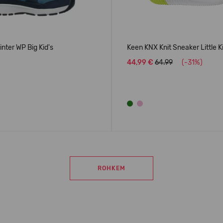
nter WP Big Kid's
Keen KNX Knit Sneaker Little K
44,99 €
64.99
(-31%)
ROHKEM