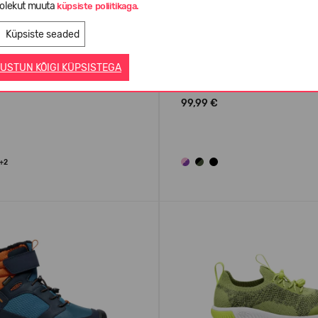
olekut muuta
küpsiste poliitikaga.
Küpsiste seaded
USTUN KÕIGI KÜPSISTEGA
 WP Little Kids'
Keen Kanibou WP Big Kids'
99,99 €
+2