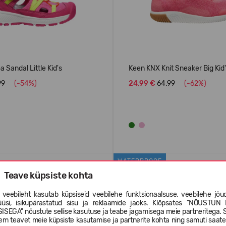
 Sandal Little Kid's
Keen KNX Knit Sneaker Big Kid
99
(-54%)
24,99 €
64.99
(-62%)
WATERPROOF
Teave küpsiste kohta
 veebileht kasutab küpsiseid veebilehe funktsionaalsuse, veebilehe jõud
üüsi, isikupärastatud sisu ja reklaamide jaoks. Klõpsates "NÕUSTUN 
ISEGA" nõustute sellise kasutuse ja teabe jagamisega meie partneritega. 
em teavet meie küpsiste kasutamise ja partnerite kohta ning samuti saat