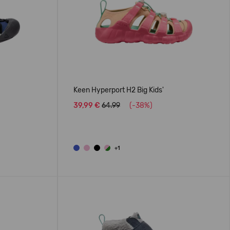
Keen Hyperport H2 Big Kids'
39,99 €
64.99
(-38%)
+1