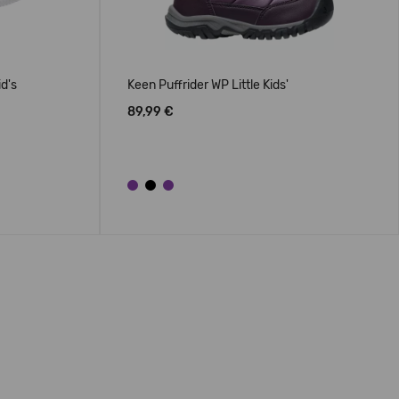
id's
Keen Puffrider WP Little Kids'
89,99 €