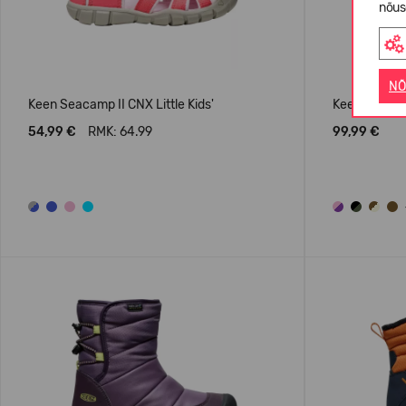
nõus
NÕ
Keen Seacamp II CNX Little Kids'
Keen Kanibou
54,99 €
RMK: 64.99
99,99 €