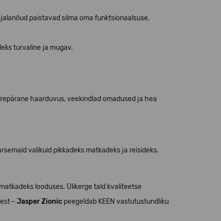
d jalanõud paistavad silma oma funktsionaalsuse,
eks turvaline ja mugav.
 suurepärane haarduvus, veekindlad omadused ja hea
aarsemaid valikuid pikkadeks matkadeks ja reisideks.
matkadeks looduses. Ülikerge tald kvaliteetse
dest –
Jasper Zionic
peegeldab KEEN vastutustundliku