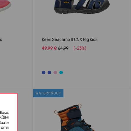
's
Keen Seacamp II CNX Big Kids'
49,99 €
64.99
(-23%)
WATERPROOF
luse,
KÕIGI
Saate
e oma