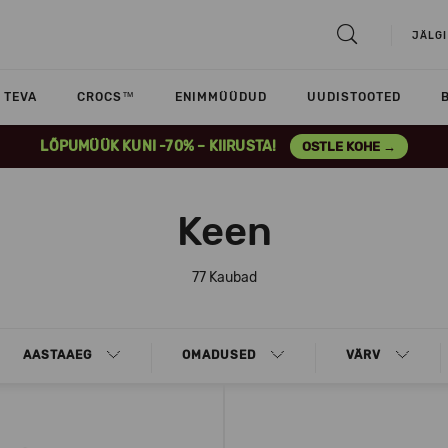
JÄLGI
TEVA
CROCS™
ENIMMÜÜDUD
UUDISTOOTED
LÕPUMÜÜK KUNI -70% – KIIRUSTA!
OSTLE KOHE →
Keen
77 Kaubad
AASTAAEG
OMADUSED
VÄRV