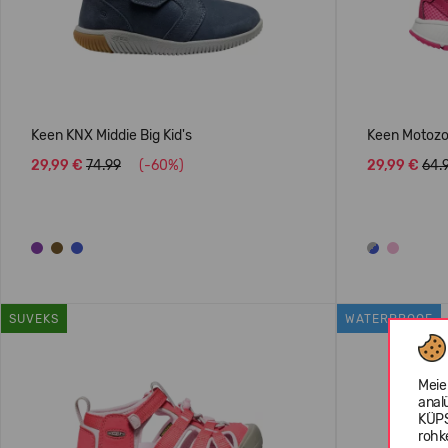
Keen KNX Middie Big Kid's
Keen Motozoa
29,99 €
74.99
(-60%)
29,99 €
64.
SUVEKS
WATERPROOF
Meie
anal
KÜPS
rohk