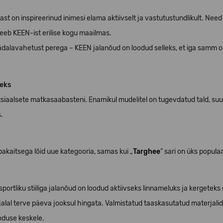
st on inspireerinud inimesi elama aktiivselt ja vastutustundlikult. Nee
eeb KEEN-ist erilise kogu maailmas.
alavahetust perega – KEEN jalanõud on loodud selleks, et iga samm ol
teks
i spetsiaalsete matkasaabasteni. Enamikul mudelitel on tugevdatud tald,
s.
bakaitsega lõid uue kategooria, samas kui „
Targhee
“ sari on üks popul
rtliku stiiliga jalanõud on loodud aktiivseks linnameluks ja kergeteks 
al terve päeva jooksul hingata. Valmistatud taaskasutatud materjali
ooduse keskele.