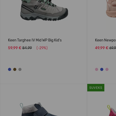
Keen Targhee IV Mid WP Big Kid's
Keen Newport
59,99 €
84.99
(-29%)
49,99 €
69.
SUVEKS