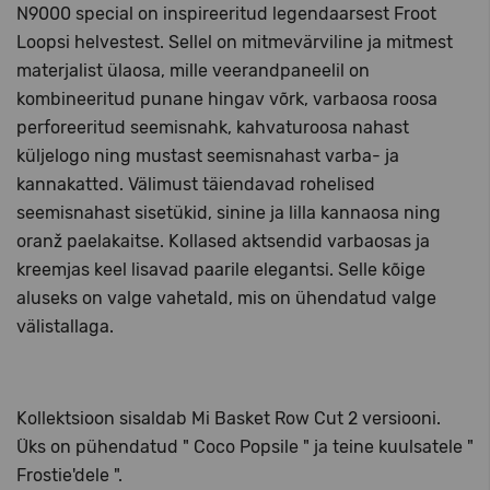
N9000 special on inspireeritud legendaarsest Froot
Loopsi helvestest. Sellel on mitmevärviline ja mitmest
materjalist ülaosa, mille veerandpaneelil on
kombineeritud punane hingav võrk, varbaosa roosa
perforeeritud seemisnahk, kahvaturoosa nahast
küljelogo ning mustast seemisnahast varba- ja
kannakatted. Välimust täiendavad rohelised
seemisnahast sisetükid, sinine ja lilla kannaosa ning
oranž paelakaitse. Kollased aktsendid varbaosas ja
kreemjas keel lisavad paarile elegantsi. Selle kõige
aluseks on valge vahetald, mis on ühendatud valge
välistallaga.
Kollektsioon sisaldab Mi Basket Row Cut 2 versiooni.
Üks on pühendatud " Coco Popsile " ja teine kuulsatele "
Frostie'dele ".