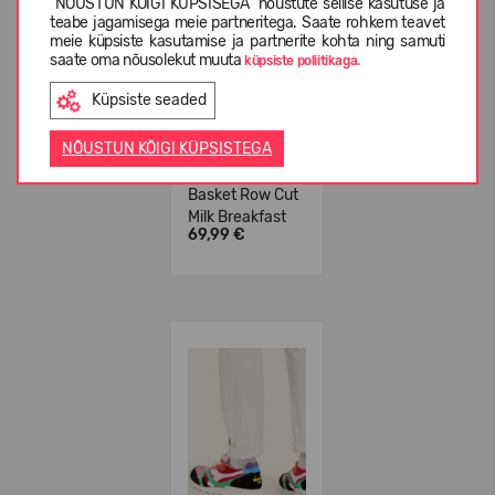
"NÕUSTUN KÕIGI KÜPSISEGA" nõustute sellise kasutuse ja
teabe jagamisega meie partneritega. Saate rohkem teavet
meie küpsiste kasutamise ja partnerite kohta ning samuti
saate oma nõusolekut muuta
küpsiste poliitikaga.
Küpsiste seaded
NÕUSTUN KÕIGI KÜPSISTEGA
DIADORA Mi
Basket Row Cut
Milk Breakfast
69,99 €