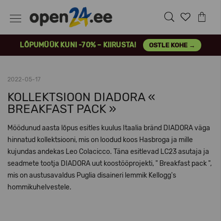
LÕPUMÜÜK KUNI -70% – KIIRUSTA!
OSTLE KOHE →
2022-05-17
KOLLEKTSIOON DIADORA «
BREAKFAST PACK »
Möödunud aasta lõpus esitles kuulus Itaalia bränd DIADORA väga
hinnatud kollektsiooni, mis on loodud koos Hasbroga ja mille
kujundas andekas Leo Colacicco. Täna esitlevad LC23 asutaja ja
seadmete tootja DIADORA uut koostööprojekti, " Breakfast pack ",
mis on austusavaldus Puglia disaineri lemmik Kellogg's
hommikuhelvestele.