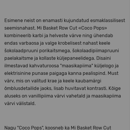
Esimene neist on enamasti kujundatud esmaklassilisest
seemisnahast. Mi Basket Row Cut «Coco Pops»
kombineerib karbi ja helveste värve ning ühendab
endas varbaosa ja valge krobelisest nahast keele
šokolaadpruuni porikaitsmega, šokolaadipiimapruuni
paelakaitsme ja kollaste küljepaneelidega. Disaini
ilmestavad kahvaturoosa "maasikapiima" küljelogo ja
elektrisinine punase paigaga kanna pealispind. Must
värv, mis on valitud krae ja keele kaubamärgi
õmblusdetailide jaoks, lisab huvitavat kontrasti. Kõige
aluseks on vanillipiima värvi vahetald ja maasikapiima
värvi välistald.
Nagu "Coco Pops", koosneb ka Mi Basket Row Cut