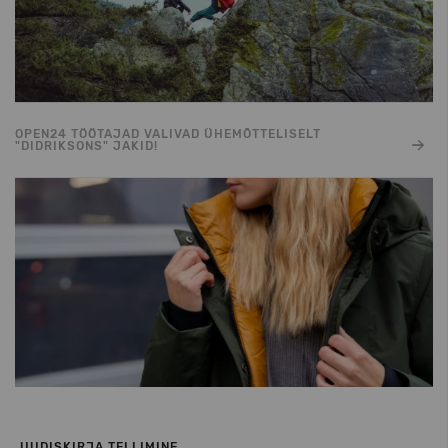
OPEN24 TÖÖTAJAD VALIVAD ÜHEMÕTTELISELT
"DIDRIKSONS" JAKID!
UUDISKIRJA TELLIMINE