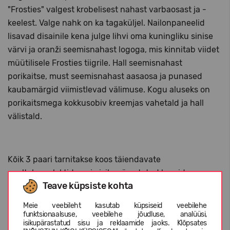
"Frosties" valgest krobelisest nahast varbaosast ja -
keelest. Valge nahk on ka tagaküljel. Nailonpaneelid
lisavad disainile kena julge lihvi oma kuningliku sinise
värvi ja oranži seemisnahast logoga, mis kinnitab viidet
müütilisele Frosties tiigrile. Hall seemisnahast
porikaitse, must seemisnahast aasaosa ja punased
kaubamärgid viimistlevad välimuse. Kogu aluseks on
porikaitsmega kokkusobiv kreemjas vahetald ja hall
välistald.
Kõik 3 paari tarnitakse koos täiendavate
paeltekomplektidega ja isikupärastatud karpides.
Teave küpsiste kohta
Meie veebileht kasutab küpsiseid veebilehe
funktsionaalsuse, veebilehe jõudluse, analüüsi,
isikupärastatud sisu ja reklaamide jaoks. Klõpsates