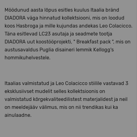
Möödunud aasta lõpus esitles kuulus Itaalia bränd
DIADORA väga hinnatud kollektsiooni, mis on loodud
koos Hasbroga ja mille kujundas andekas Leo Colacicco.
Täna esitlevad LC23 asutaja ja seadmete tootja
DIADORA uut koostööprojekti, " Breakfast pack ", mis on
austusavaldus Puglia disaineri lemmik Kellogg's
hommikuhelvestele.
Itaalias valmistatud ja Leo Colacicco stiilile vastavad 3
eksklusiivset mudelit selles kollektsioonis on
valmistatud kõrgekvaliteedilistest materjalidest ja neil
on meeldejääv välimus, mis on nii trendikas kui ka
ainulaadne.