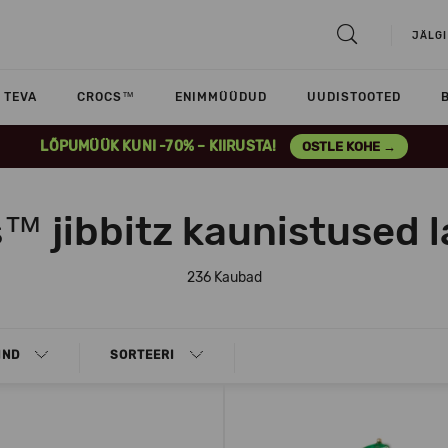
JÄLGI
TEVA
CROCS™
ENIMMÜÜDUD
UUDISTOOTED
LÕPUMÜÜK KUNI -70% – KIIRUSTA!
OSTLE KOHE →
™ jibbitz kaunistused l
236 Kaubad
IND
SORTEERI