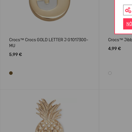
NÕ
Crocs™ Crocs GOLD LETTER J G1017300-
Crocs™ Jibbi
MU
4,99 €
5,99 €