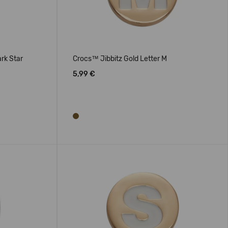
rk Star
Crocs™ Jibbitz Gold Letter M
5,99 €