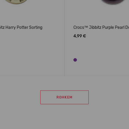
tz Harry Potter Sorting
Crocs™ Jibbitz Purple Pearl 
4,99 €
ROHKEM