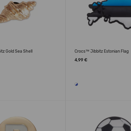
tz Gold Sea Shell
Crocs™ Jibbitz Estonian Flag
4,99 €