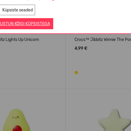
Küpsiste seaded
USTUN KÕIGI KÜPSISTEGA
tz Lights Up Unicorn
Crocs™ Jibbitz Winnie The Po
4,99 €