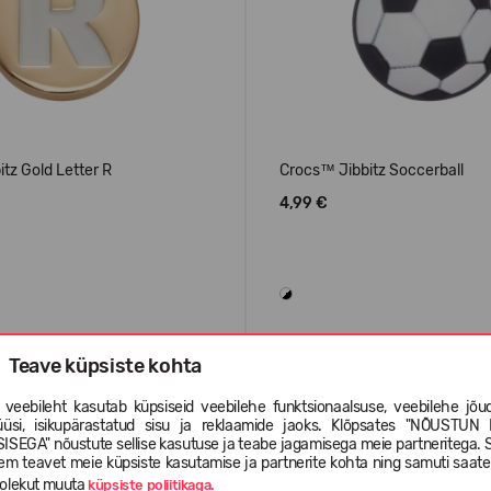
tz Gold Letter R
Crocs™ Jibbitz Soccerball
4,99 €
Teave küpsiste kohta
 veebileht kasutab küpsiseid veebilehe funktsionaalsuse, veebilehe jõud
üüsi, isikupärastatud sisu ja reklaamide jaoks. Klõpsates "NÕUSTUN 
ISEGA" nõustute sellise kasutuse ja teabe jagamisega meie partneritega. 
em teavet meie küpsiste kasutamise ja partnerite kohta ning samuti saat
olekut muuta
küpsiste poliitikaga.