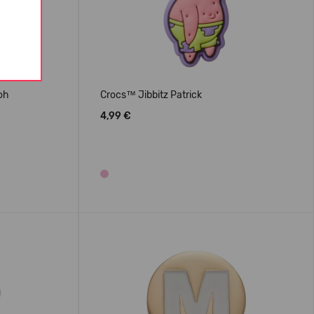
oh
Crocs™ Jibbitz Patrick
4,99 €