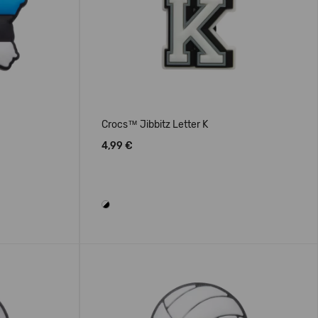
Crocs™ Jibbitz Letter K
4,99 €