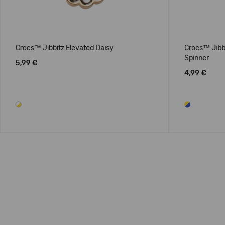
Crocs™ Jibbitz Elevated Daisy
Crocs™ Jibbi
Spinner
5,99 €
4,99 €