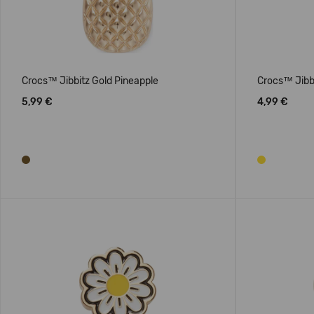
Crocs™ Jibbitz Gold Pineapple
Crocs™ Jibb
5,99 €
4,99 €