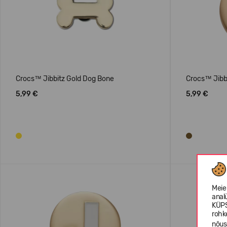
Crocs™ Jibbitz Gold Dog Bone
Crocs™ Jibbi
5,99 €
5,99 €
Meie
anal
KÜPS
rohk
nõus