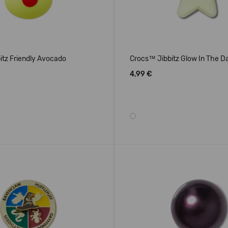
itz Friendly Avocado
Crocs™ Jibbitz Glow In The Da
4,99 €