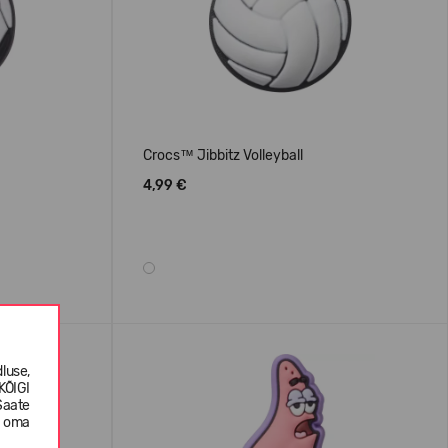
Crocs™ Jibbitz Volleyball
4,99 €
luse,
KÕIGI
Saate
e oma