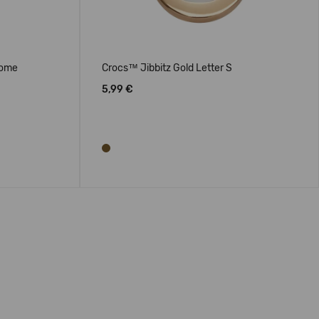
Dome
Crocs™ Jibbitz Gold Letter S
5,99 €