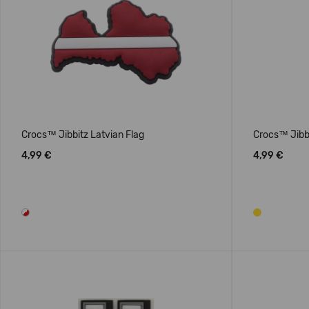
Crocs™ Jibbitz Latvian Flag
Crocs™ Jibb
4,99 €
4,99 €