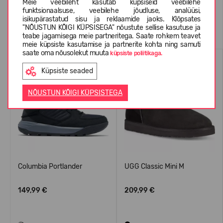
Meie veebileht kasutab küpsiseid veebilehe
funktsionaalsuse, veebilehe jõudluse, analüüsi,
isikupärastatud sisu ja reklaamide jaoks. Klõpsates
Sarnased tooted
"NÕUSTUN KÕIGI KÜPSISEGA" nõustute sellise kasutuse ja
teabe jagamisega meie partneritega. Saate rohkem teavet
meie küpsiste kasutamise ja partnerite kohta ning samuti
saate oma nõusolekut muuta
küpsiste poliitikaga.
Küpsiste seaded
NÕUSTUN KÕIGI KÜPSISTEGA
Columbia Portlander
UGG Classic Mini M
149,99 €
209,99 €