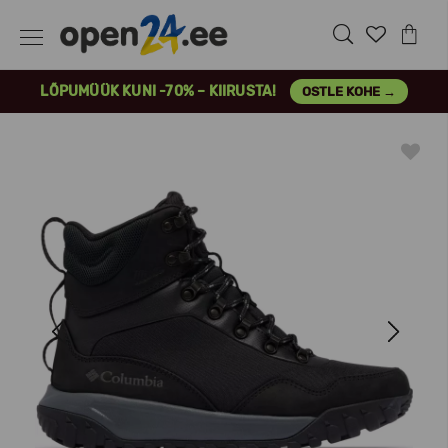
LÕPUMÜÜK KUNI -70% – KIIRUSTA!
OSTLE KOHE →
Previous
Next