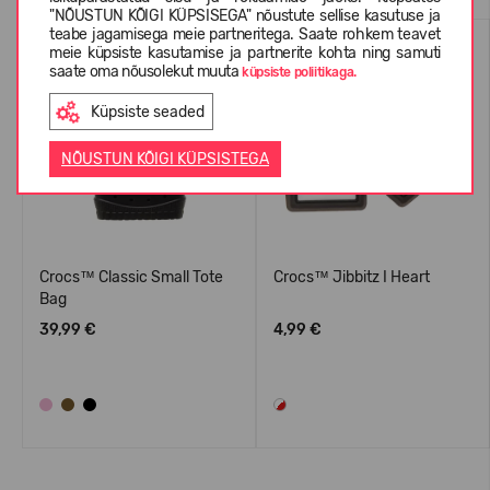
"NÕUSTUN KÕIGI KÜPSISEGA" nõustute sellise kasutuse ja
teabe jagamisega meie partneritega. Saate rohkem teavet
meie küpsiste kasutamise ja partnerite kohta ning samuti
saate oma nõusolekut muuta
küpsiste poliitikaga.
Küpsiste seaded
NÕUSTUN KÕIGI KÜPSISTEGA
Crocs™ Classic Small Tote
Crocs™ Jibbitz I Heart
Bag
39,99 €
4,99 €