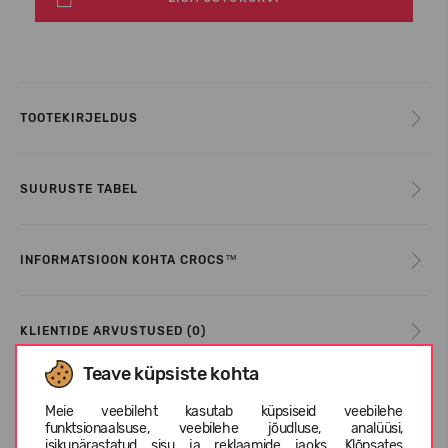
TOOTEKIRJELDUS
SUURUSTE TABEL
INFORMATSIOON KOHTA CROCS™
KLIENTIDE ARVUSTUSED (0)
Teave küpsiste kohta
Meie veebileht kasutab küpsiseid veebilehe
Sarnased tooted
funktsionaalsuse, veebilehe jõudluse, analüüsi,
isikupärastatud sisu ja reklaamide jaoks. Klõpsates