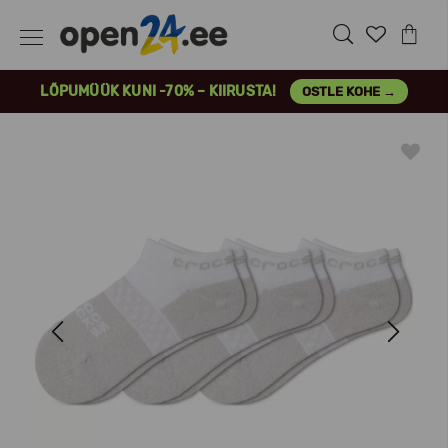
LÕPUMÜÜK KUNI -70% – KIIRUSTA!
OSTLE KOHE →
Previous
Next