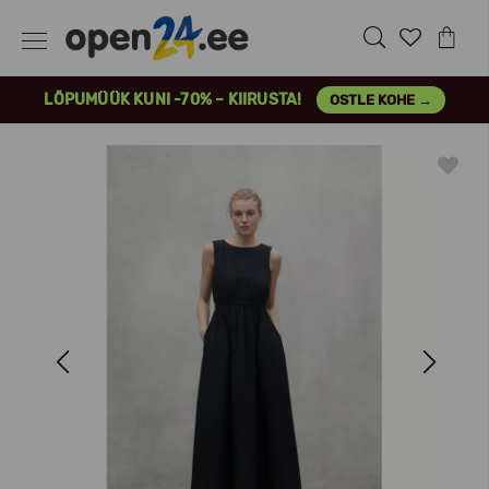
LÕPUMÜÜK KUNI -70% – KIIRUSTA!
OSTLE KOHE →
Previous
Next