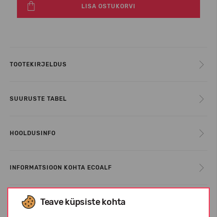
LISA OSTUKORVI
TOOTEKIRJELDUS
SUURUSTE TABEL
HOOLDUSINFO
INFORMATSIOON KOHTA ECOALF
Teave küpsiste kohta
KLIENTIDE ARVUSTUSED (0)