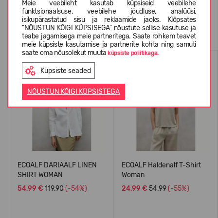
Meie veebileht kasutab küpsiseid veebilehe
funktsionaalsuse, veebilehe jõudluse, analüüsi,
isikupärastatud sisu ja reklaamide jaoks. Klõpsates
Sarnased tooted
"NÕUSTUN KÕIGI KÜPSISEGA" nõustute sellise kasutuse ja
teabe jagamisega meie partneritega. Saate rohkem teavet
meie küpsiste kasutamise ja partnerite kohta ning samuti
saate oma nõusolekut muuta
küpsiste poliitikaga.
SUVEKS
SUVEKS
Küpsiste seaded
NÕUSTUN KÕIGI KÜPSISTEGA
ECOALF DARIAALF LINEN
ECOALF Haldenalf T-Shirt
SHIRT WOMAN
Woman
54,99 €
119.90
(-54%)
24,99 €
54.99
(-55%)