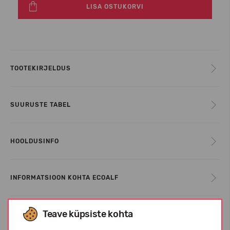
LISA OSTUKORVI
TOOTEKIRJELDUS
SUURUSTE TABEL
HOOLDUSINFO
INFORMATSIOON KOHTA ECOALF
Teave küpsiste kohta
KLIENTIDE ARVUSTUSED (0)