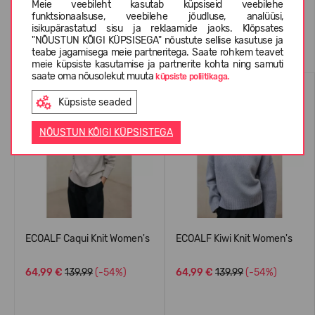
Meie veebileht kasutab küpsiseid veebilehe
funktsionaalsuse, veebilehe jõudluse, analüüsi,
isikupärastatud sisu ja reklaamide jaoks. Klõpsates
Sarnased tooted
"NÕUSTUN KÕIGI KÜPSISEGA" nõustute sellise kasutuse ja
teabe jagamisega meie partneritega. Saate rohkem teavet
meie küpsiste kasutamise ja partnerite kohta ning samuti
saate oma nõusolekut muuta
küpsiste poliitikaga.
VILLAGA
VILLAGA
Küpsiste seaded
NÕUSTUN KÕIGI KÜPSISTEGA
ECOALF Caqui Knit Women's
ECOALF Kiwi Knit Women's
64,99 €
139.99
(-54%)
64,99 €
139.99
(-54%)