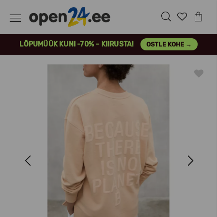
LÕPUMÜÜK KUNI -70% – KIIRUSTA!
OSTLE KOHE →
Previous
Next