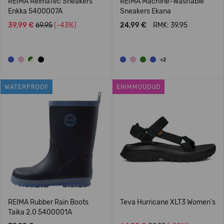
REIMA ReimaTec Sneakers
REIMA Machine-Washable
Enkka 5400007A
Sneakers Ekana
39,99 €
69.95
(-43%)
24,99 €
RMK: 39.95
+2
WATERPROOF
ENIMMÜÜDUD
REIMA Rubber Rain Boots
Teva Hurricane XLT3 Women's
Taika 2.0 5400001A