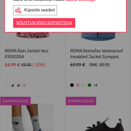
Küpsiste seaded
NÕUSTUN KÕIGI KÜPSISTEGA
REIMA Rain Jacket Vesi
REIMA ReimaTec Waterproof
5100025A
Insulated Jacket Symppis
5100045B
24,99 €
49.95
(-50%)
69,99 €
RMK: 89.95
+4
ENIMMÜÜDUD
ENIMMÜÜDUD