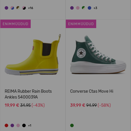
+16
+3
ENIMMÜÜDUD
ENIMMÜÜDUD
REIMA Rubber Rain Boots
Converse Ctas Move Hi
Ankles 5400039A
19,99 €
34.95
(-43%)
39,99 €
94.99
(-58%)
+1