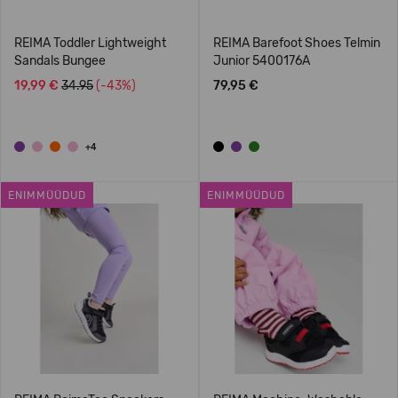
REIMA Toddler Lightweight
REIMA Barefoot Shoes Telmin
Sandals Bungee
Junior 5400176A
19,99 €
34.95
(-43%)
79,95 €
+4
ENIMMÜÜDUD
ENIMMÜÜDUD