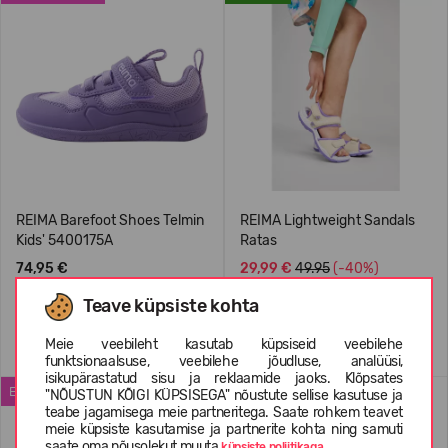
REIMA Barefoot Shoes Telmin
REIMA Lightweight Sandals
Kids' 5400175A
Ratas
74,95 €
29,99 €
49.95
(-40%)
Teave küpsiste kohta
+1
Meie veebileht kasutab küpsiseid veebilehe
funktsionaalsuse, veebilehe jõudluse, analüüsi,
isikupärastatud sisu ja reklaamide jaoks. Klõpsates
ENIMMÜÜDUD
WATERPROOF
"NÕUSTUN KÕIGI KÜPSISEGA" nõustute sellise kasutuse ja
teabe jagamisega meie partneritega. Saate rohkem teavet
meie küpsiste kasutamise ja partnerite kohta ning samuti
saate oma nõusolekut muuta
küpsiste poliitikaga.