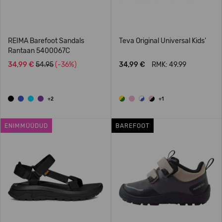
REIMA Barefoot Sandals
Teva Original Universal Kids'
Rantaan 5400067C
34,99 €
54.95
(-36%)
34,99 €
RMK: 49.99
+2
+1
ENIMMÜÜDUD
BAREFOOT