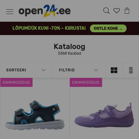
LÕPUMÜÜK KUNI -70% – KIIRUSTA!
OSTLE KOHE →
Kataloog
5368 Kaubad
SORTEERI
FILTRID
ENIMMÜÜDUD
ENIMMÜÜDUD