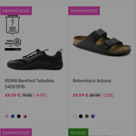
ENIMMÜÜDUD
ENIMMÜÜDUD
REIMA Barefoot Tallustelu
Birkenstock Arizona
5400137B
44,99 €
79.95
(-44%)
69,99 €
89.99
(-22%)
ENIMMÜÜDUD
SUVEKS