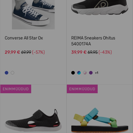
Converse All Star Ox
REIMA Sneakers Ohitus
5400174A
29,99 €
69.99
(-57%)
39,99 €
69.95
(-43%)
+1
ENIMMÜÜDUD
ENIMMÜÜDUD