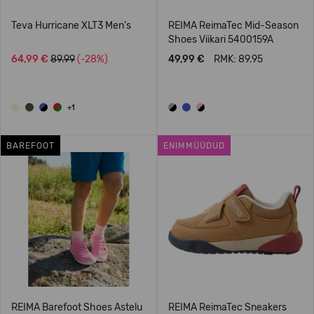
Teva Hurricane XLT3 Men's
REIMA ReimaTec Mid-Season
Shoes Viikari 5400159A
64,99 €
89.99
(-28%)
49,99 €
RMK: 89.95
+1
BAREFOOT
ENIMMÜÜDUD
REIMA Barefoot Shoes Astelu
REIMA ReimaTec Sneakers