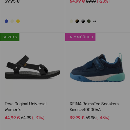
39,95 €
64,99 €
89.99
(-28%)
+2
SUVEKS
ENIMMÜÜDUD
Teva Original Universal
REIMA ReimaTec Sneakers
Women's
Kiirus 5400006A
44,99 €
64.99
(-31%)
39,99 €
69.95
(-43%)