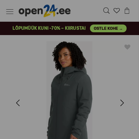
LÕPUMÜÜK KUNI -70% – KIIRUSTA!
OSTLE KOHE →
Previous
Next