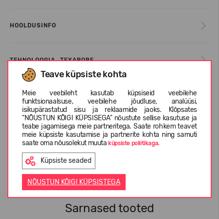
HOOLDUSINFO
TEHNOLOOGIA_TEXAPORE
Teave küpsiste kohta
Meie veebileht kasutab küpsiseid veebilehe
TEHNOLOOGIA_TEXATHERM
funktsionaalsuse, veebilehe jõudluse, analüüsi,
isikupärastatud sisu ja reklaamide jaoks. Klõpsates
"NÕUSTUN KÕIGI KÜPSISEGA" nõustute sellise kasutuse ja
teabe jagamisega meie partneritega. Saate rohkem teavet
INFORMATSIOON KOHTA JACK WOLFSKIN
meie küpsiste kasutamise ja partnerite kohta ning samuti
saate oma nõusolekut muuta
küpsiste poliitikaga.
Küpsiste seaded
KLIENTIDE ARVUSTUSED (0)
NÕUSTUN KÕIGI KÜPSISTEGA
Sarnased tooted