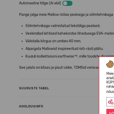
Automaatne tõlge (AI abil)
Pange jalga meie Mallow ristise pealsega ja sõlmtehnikag
Sõlmtehnikaga valmistatud tekstiiliga pealsed;
Veekindlad lahtised kahekordse tihedusega EVA-materjali
Välistalla kõrgus on umbes 40 mm;
Alpargata Mallowist inspireeritud risti-rästi plätu;
Kuulub kollektsiooni earthwise™, mille toodete disaini
See jalats on kitsas ja pisut väike. TOMSid venivad veidi si
Meie
anal
KÜPS
rohk
SUURUSTE TABEL
nõus
HOOLDUSINFO
NÕ