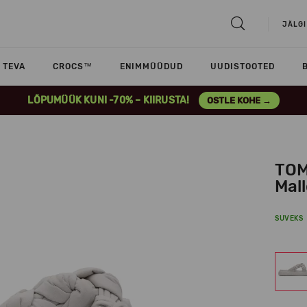
JÄLGI
TEVA
CROCS™
ENIMMÜÜDUD
UUDISTOOTED
LÕPUMÜÜK KUNI -70% – KIIRUSTA!
OSTLE KOHE →
TOM
Mal
SUVEKS