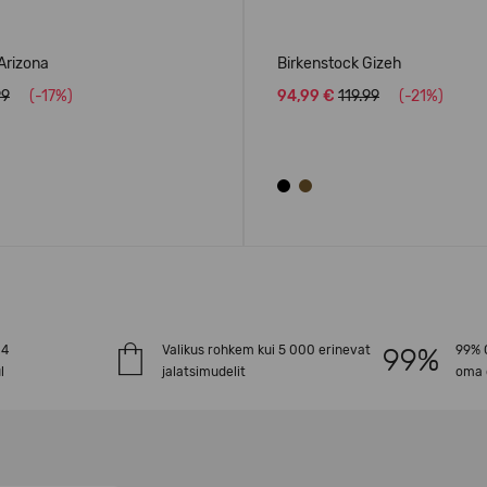
Arizona
Birkenstock Gizeh
99
(-17%)
94,99 €
119.99
(-21%)
-4
Valikus rohkem kui 5 000 erinevat
99% O
l
jalatsimudelit
oma 