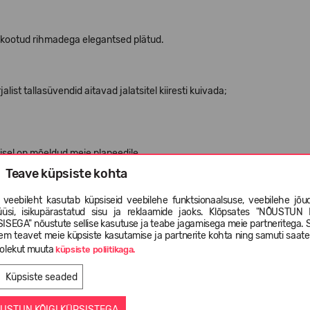
a kootud rihmadega elegantsed plätud.
st tallasüvendid aitavad jalatsitel kiiresti kuivada;
misel on mõeldud meie planeedile.
Teave küpsiste kohta
ssekandmisel.
 veebileht kasutab küpsiseid veebilehe funktsionaalsuse, veebilehe jõud
üüsi, isikupärastatud sisu ja reklaamide jaoks. Klõpsates "NÕUSTUN 
ISEGA" nõustute sellise kasutuse ja teabe jagamisega meie partneritega. 
em teavet meie küpsiste kasutamise ja partnerite kohta ning samuti saat
olekut muuta
küpsiste poliitikaga.
Küpsiste seaded
USTUN KÕIGI KÜPSISTEGA