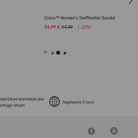
Next
Crocs™ Women's Swiftwater Sandal
34,99 €
44.99
(-22%)
pen24.ee klientidest jäid
Tegutseme 3 turul
ostuga rahule!