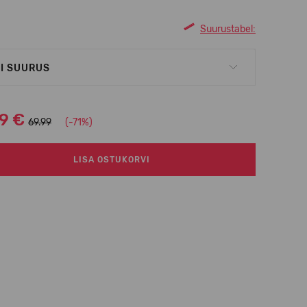
Suurustabel:
I SUURUS
99 €
69.99
(-71%)
LISA OSTUKORVI