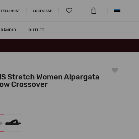
 TELLIMUST
LOGI SISSE
BRÄNDID
OUTLET
S Stretch Women Alpargata
low Crossover