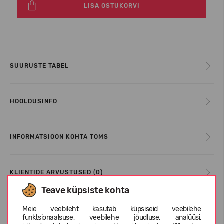
LISA OSTUKORVI
SUURUSTE TABEL
HOOLDUSINFO
INFORMATSIOON KOHTA TOMS
KLIENTIDE ARVUSTUSED (0)
Teave küpsiste kohta
Meie veebileht kasutab küpsiseid veebilehe
Sarnased tooted
funktsionaalsuse, veebilehe jõudluse, analüüsi,