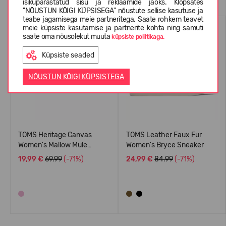
isikupärastatud sisu ja reklaamide jaoks. Klõpsates
"NÕUSTUN KÕIGI KÜPSISEGA" nõustute sellise kasutuse ja
teabe jagamisega meie partneritega. Saate rohkem teavet
meie küpsiste kasutamise ja partnerite kohta ning samuti
saate oma nõusolekut muuta
küpsiste poliitikaga.
Küpsiste seaded
NÕUSTUN KÕIGI KÜPSISTEGA
TOMS Heritage Canvas
TOMS Leather Faux Fur
Women's Mallow Mule
Women's Bryce Sneaker
Sneaker
19,99 €
69.99
(-71%)
24,99 €
84.99
(-71%)