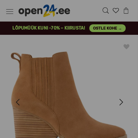
LÕPUMÜÜK KUNI -70% – KIIRUSTA!
OSTLE KOHE →
Previous
Next