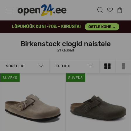
LÕPUMÜÜK KUNI -70% – KIIRUSTA!
OSTLE KOHE →
Birkenstock clogid naistele
21 Kaubad
SORTEERI
FILTRID
SUVEKS
SUVEKS