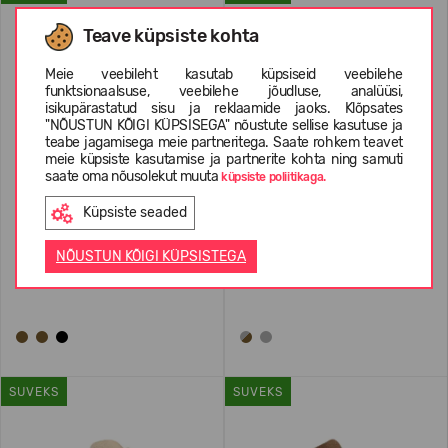
Teave küpsiste kohta
Meie veebileht kasutab küpsiseid veebilehe
funktsionaalsuse, veebilehe jõudluse, analüüsi,
isikupärastatud sisu ja reklaamide jaoks. Klõpsates
"NÕUSTUN KÕIGI KÜPSISEGA" nõustute sellise kasutuse ja
teabe jagamisega meie partneritega. Saate rohkem teavet
meie küpsiste kasutamise ja partnerite kohta ning samuti
saate oma nõusolekut muuta
küpsiste poliitikaga.
Küpsiste seaded
Birkenstock Boston Oiled
Birkenstock Boston Wool
Leather Regular
NÕUSTUN KÕIGI KÜPSISTEGA
124,99 €
154.99
(-19%)
104,99 €
129.99
(-19%)
SUVEKS
SUVEKS