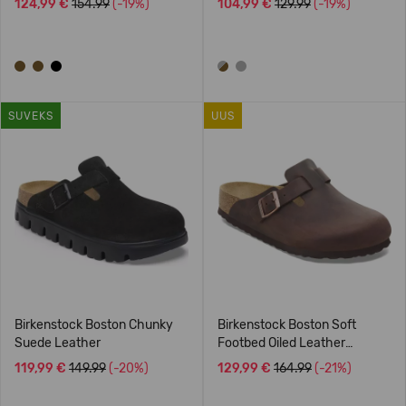
124,99 €
154.99
(-19%)
104,99 €
129.99
(-19%)
SUVEKS
UUS
Birkenstock Boston Chunky
Birkenstock Boston Soft
Suede Leather
Footbed Oiled Leather
Regular
119,99 €
149.99
(-20%)
129,99 €
164.99
(-21%)