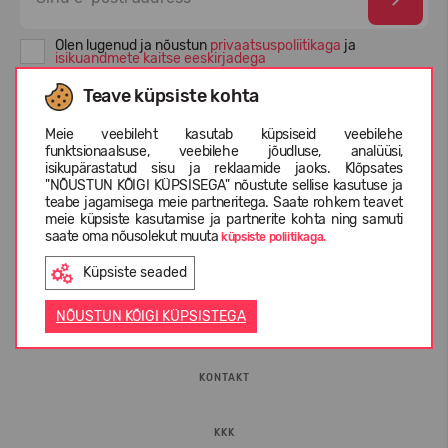
Olen lugenud ja nõustun
privaatsuspoliitikaga
ja
isikuandmete kaitse eeskirjadega
Teave küpsiste kohta
Meie veebileht kasutab küpsiseid veebilehe
funktsionaalsuse, veebilehe jõudluse, analüüsi,
isikupärastatud sisu ja reklaamide jaoks. Klõpsates
"NÕUSTUN KÕIGI KÜPSISEGA" nõustute sellise kasutuse ja
teabe jagamisega meie partneritega. Saate rohkem teavet
meie küpsiste kasutamise ja partnerite kohta ning samuti
saate oma nõusolekut muuta
küpsiste poliitikaga.
INFORMATSIOON
Küpsiste seaded
NÕUSTUN KÕIGI KÜPSISTEGA
ETTEVÕTTEST
KONTAKT
KKK