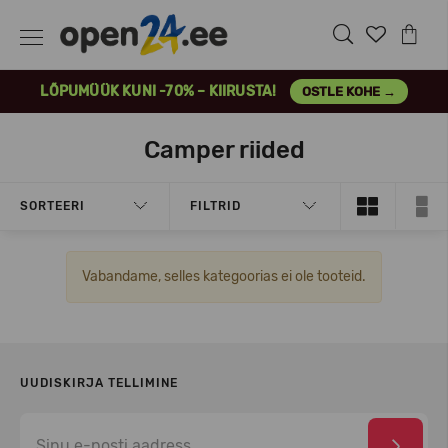
LÕPUMÜÜK KUNI -70% – KIIRUSTA!
OSTLE KOHE →
Camper riided
SORTEERI
FILTRID
Vabandame, selles kategoorias ei ole tooteid.
UUDISKIRJA TELLIMINE