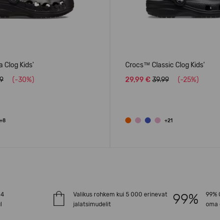
 Clog Kids'
Crocs™ Classic Clog Kids'
99
(-30%)
29,99 €
39.99
(-25%)
+8
+21
-4
Valikus rohkem kui 5 000 erinevat
99% O
l
jalatsimudelit
oma 