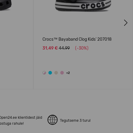
Next
Crocs™ Bayaband Clog Kids' 207018
31,49 €
44.99
(-30%)
+2
pen24.ee klientidest jäid
Tegutseme 3 turul
ostuga rahule!