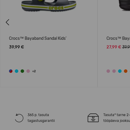
Previous
Crocs™ Bayaband Sandal Kids'
Crocs™ Baya
39,99 €
27,99 €
39.
+2
365 p. tasuta
Tasuta* tarne 2
tagastusgarantii
tööpäeva jooksu