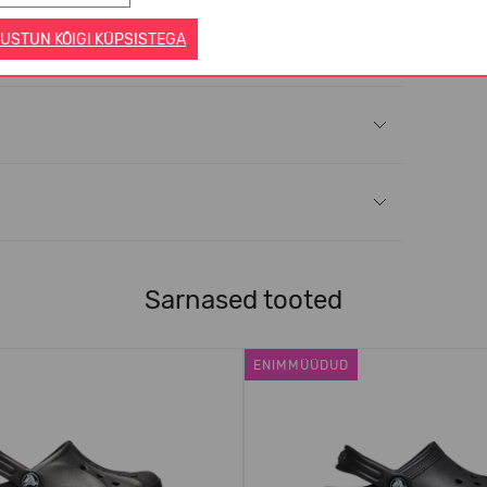
USTUN KÕIGI KÜPSISTEGA
Sarnased tooted
ENIMMÜÜDUD