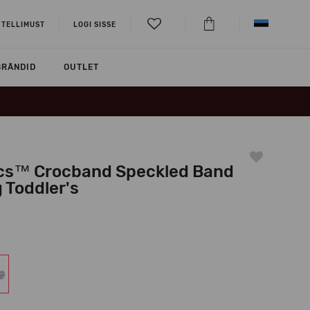
 TELLIMUST
LOGI SISSE
BRÄNDID
OUTLET
cs™ Crocband Speckled Band
 Toddler's