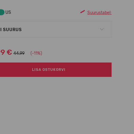
US
Suurustabel:
I SUURUS
99 €
44.99
(-11%)
LISA OSTUKORVI