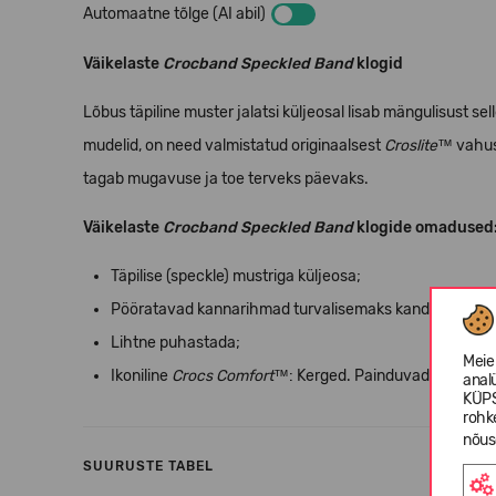
Automaatne tõlge (AI abil)
Väikelaste
Crocband Speckled Band
klogid
Lõbus täpiline muster jalatsi küljeosal lisab mängulisust sel
mudelid, on need valmistatud originaalsest
Croslite™
vahust
tagab mugavuse ja toe terveks päevaks.
Väikelaste
Crocband Speckled Band
klogide omadused
Täpilise (speckle) mustriga küljeosa;
Pööratavad kannarihmad turvalisemaks kandmiseks;
Lihtne puhastada;
Meie
Ikoniline
Crocs Comfort™
: Kerged. Painduvad. 360-kr
anal
KÜPS
rohk
nõus
SUURUSTE TABEL