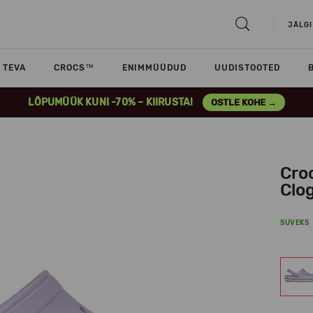
JÄLGI
TEVA
CROCS™
ENIMMÜÜDUD
UUDISTOOTED
LÕPUMÜÜK KUNI -70% – KIIRUSTA!
OSTLE KOHE →
Cro
Clog
SUVEKS