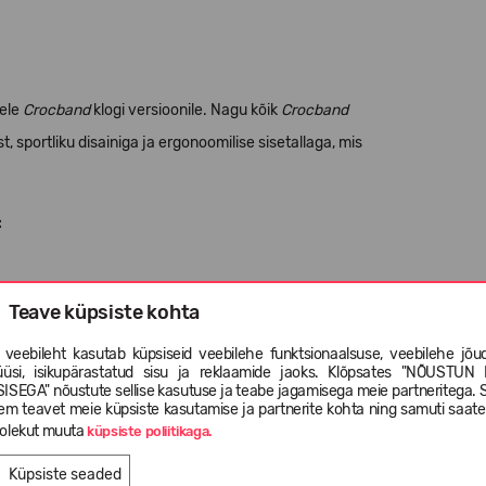
lele
Crocband
klogi versioonile. Nagu kõik
Crocband
, sportliku disainiga ja ergonoomilise sisetallaga, mis
:
Teave küpsiste kohta
 veebileht kasutab küpsiseid veebilehe funktsionaalsuse, veebilehe jõud
aadine mugavus.
üüsi, isikupärastatud sisu ja reklaamide jaoks. Klõpsates "NÕUSTUN 
ISEGA" nõustute sellise kasutuse ja teabe jagamisega meie partneritega. 
em teavet meie küpsiste kasutamise ja partnerite kohta ning samuti saat
olekut muuta
küpsiste poliitikaga.
Küpsiste seaded