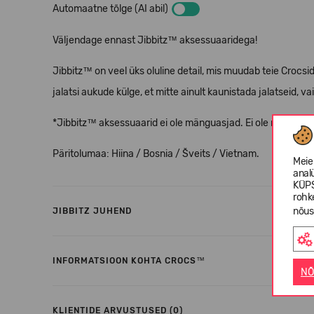
Automaatne tõlge (AI abil)
Väljendage ennast Jibbitz™ aksessuaaridega!
Jibbitz™ on veel üks oluline detail, mis muudab teie Crocs
jalatsi aukude külge, et mitte ainult kaunistada jalatseid, vai
*Jibbitz™ aksessuaarid ei ole mänguasjad. Ei ole mõeldud a
Päritolumaa: Hiina / Bosnia / Šveits / Vietnam.
Meie
anal
KÜPS
rohk
nõus
JIBBITZ JUHEND
INFORMATSIOON KOHTA CROCS™
NÕ
KLIENTIDE ARVUSTUSED (0)