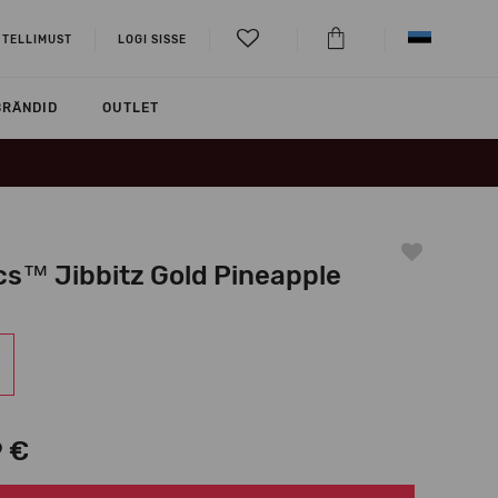
 TELLIMUST
LOGI SISSE
BRÄNDID
OUTLET
cs™ Jibbitz Gold Pineapple
9 €