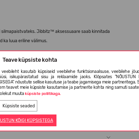
id silmapaistvateks. Jibbitz™ aksessuaare saab kinnitada
d ka luua eriline välimus.
lla 3-aastastele lastele.
Teave küpsiste kohta
 veebileht kasutab küpsiseid veebilehe funktsionaalsuse, veebilehe jõud
üüsi, isikupärastatud sisu ja reklaamide jaoks. Klõpsates "NÕUSTUN 
ISEGA" nõustute sellise kasutuse ja teabe jagamisega meie partneritega. 
em teavet meie küpsiste kasutamise ja partnerite kohta ning samuti saat
olekut muuta
küpsiste poliitikaga.
Küpsiste seaded
USTUN KÕIGI KÜPSISTEGA