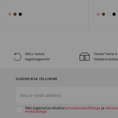
365 p. tasuta
Tasuta* tarne 2
tagastusgarantii
tööpäeva jooksu
UUDISKIRJA TELLIMINE
Olen lugenud ja nõustun
privaatsuspoliitikaga
ja
isikuan
eeskirjadega