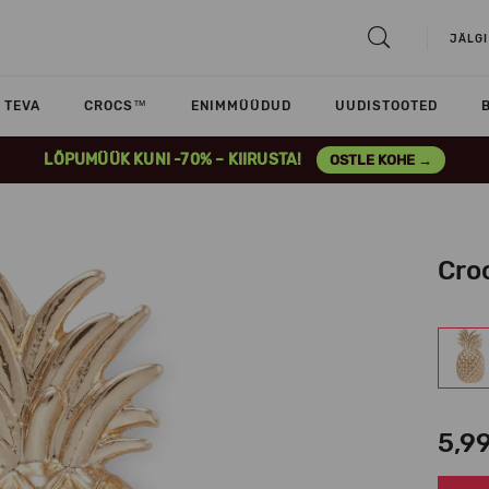
JÄLGI
TEVA
CROCS™
ENIMMÜÜDUD
UUDISTOOTED
LÕPUMÜÜK KUNI -70% – KIIRUSTA!
OSTLE KOHE →
Cro
5,9