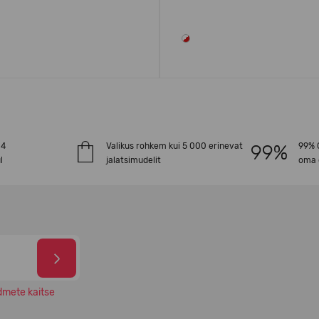
-4
Valikus rohkem kui 5 000 erinevat
99% O
l
jalatsimudelit
oma 
dmete kaitse