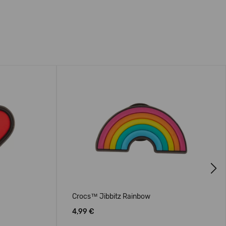
Next
Crocs™ Jibbitz Rainbow
4,99 €