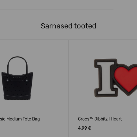
Sarnased tooted
sic Medium Tote Bag
Crocs™ Jibbitz I Heart
4,99 €