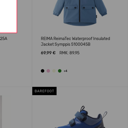
025A
REIMA ReimaTec Waterproof Insulated
Jacket Symppis 5100045B
69,99 €
RMK: 89.95
+4
BAREFOOT