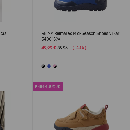
atas
REIMA ReimaTec Mid-Season Shoes Viikari
5400159A
49,99 €
89.95
(-44%)
ENIMMÜÜDUD