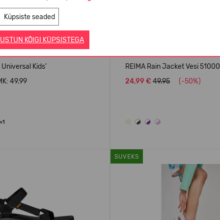
Küpsiste seaded
USTUN KÕIGI KÜPSISTEGA
 Universal Kids'
REIMA Rain Jacket Vesi 5100
K: 49.99
24,99 €
49.95
(-50%)
+1
SUVEKS