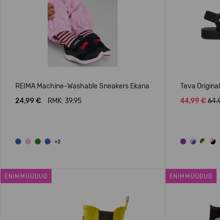
REIMA Machine-Washable Sneakers Ekana
Teva Origina
24,99 €
RMK: 39.95
44,99 €
64.
+2
ENIMMÜÜDUD
ENIMMÜÜDUD