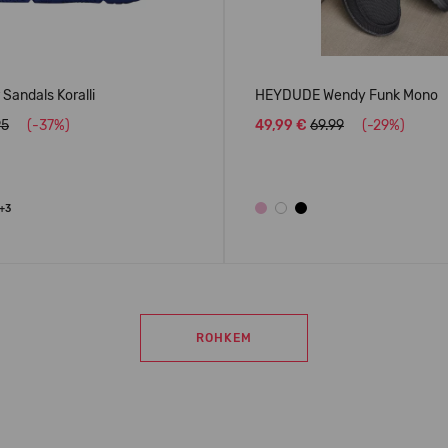
Sandals Koralli
HEYDUDE Wendy Funk Mono
95
(-37%)
49,99 €
69.99
(-29%)
+3
ROHKEM