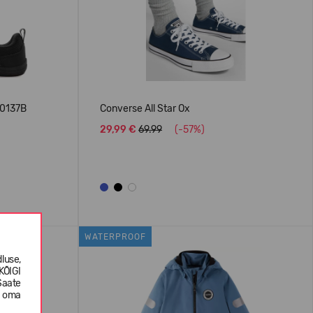
00137B
Converse All Star Ox
29,99 €
69.99
(-57%)
WATERPROOF
luse,
KÕIGI
Saate
e oma