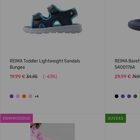
REIMA Toddler Lightweight Sandals
REIMA Baref
Bungee
5400176A
19,99 €
34.95
(-43%)
29,99 €
79.
+4
ENIMMÜÜDUD
SUVEKS