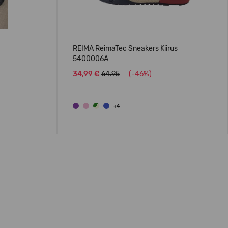
REIMA ReimaTec Sneakers Kiirus
5400006A
34,99 €
64.95
(-46%)
+4