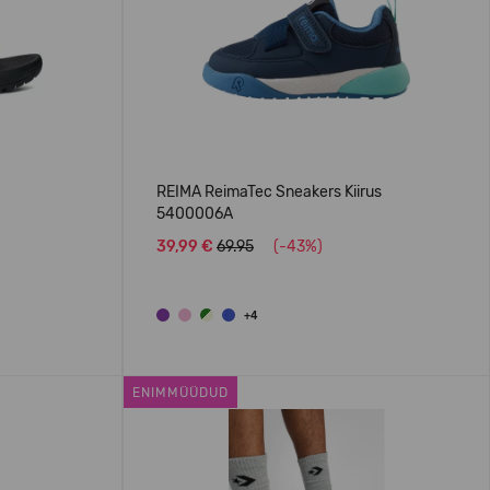
REIMA ReimaTec Sneakers Kiirus
5400006A
39,99 €
69.95
(-43%)
+4
ENIMMÜÜDUD