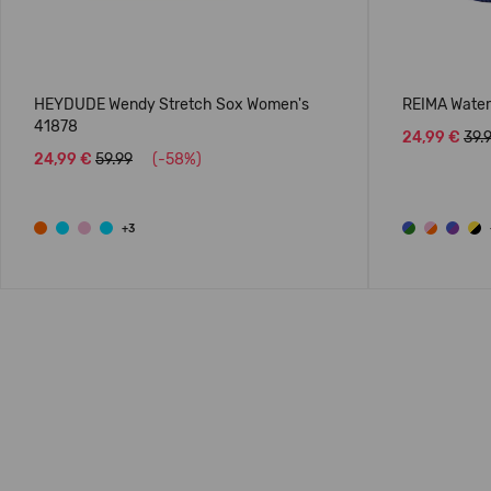
HEYDUDE Wendy Stretch Sox Women's
REIMA Water 
41878
24,99 €
39.
24,99 €
59.99
(-58%)
+3