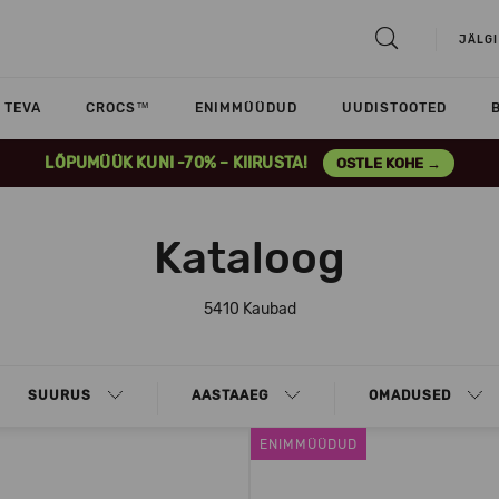
JÄLGI
TEVA
CROCS™
ENIMMÜÜDUD
UUDISTOOTED
LÕPUMÜÜK KUNI -70% – KIIRUSTA!
OSTLE KOHE →
Kataloog
5410 Kaubad
SUURUS
AASTAAEG
OMADUSED
ENIMMÜÜDUD