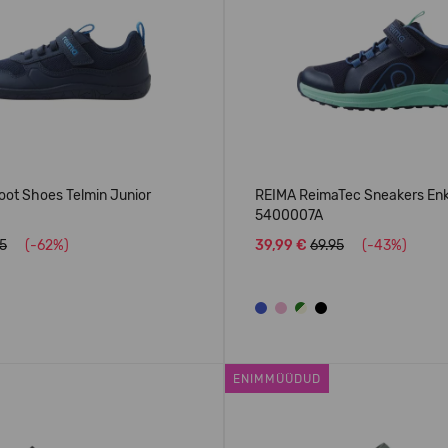
oot Shoes Telmin Junior
REIMA ReimaTec Sneakers En
5400007A
95
(-62%)
39,99 €
69.95
(-43%)
ENIMMÜÜDUD