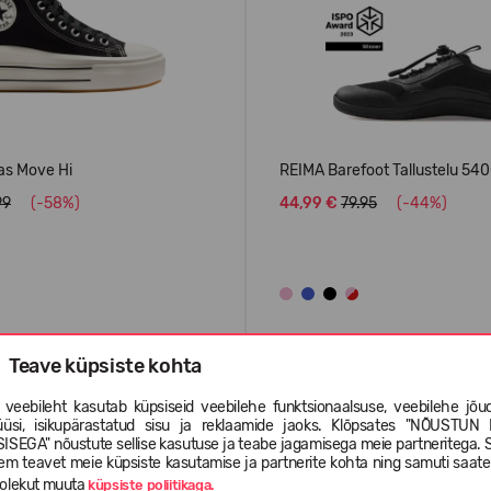
as Move Hi
REIMA Barefoot Tallustelu 54
99
(-58%)
44,99 €
79.95
(-44%)
Teave küpsiste kohta
ENIMMÜÜDUD
 veebileht kasutab küpsiseid veebilehe funktsionaalsuse, veebilehe jõud
üüsi, isikupärastatud sisu ja reklaamide jaoks. Klõpsates "NÕUSTUN 
ISEGA" nõustute sellise kasutuse ja teabe jagamisega meie partneritega. 
em teavet meie küpsiste kasutamise ja partnerite kohta ning samuti saat
olekut muuta
küpsiste poliitikaga.