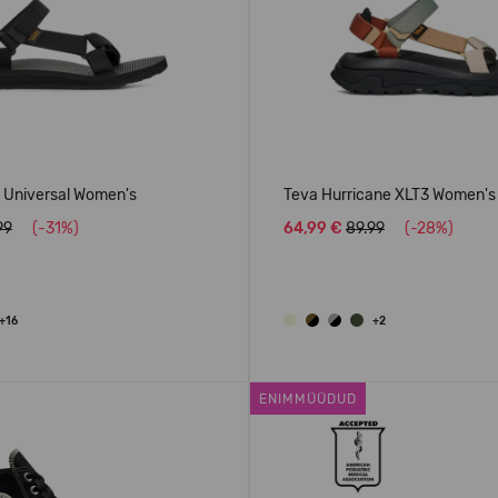
l Universal Women's
Teva Hurricane XLT3 Women's
99
(-31%)
64,99 €
89.99
(-28%)
+16
+2
ENIMMÜÜDUD