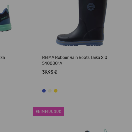
kka
REIMA Rubber Rain Boots Taika 2.0
5400001A
39,95 €
ENIMMÜÜDUD