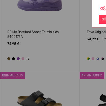
NÕ
REIMA Barefoot Shoes Telmin Kids'
Teva Original
5400175A
34,99 €
RM
74,95 €
+2
ENIMMÜÜDUD
ENIMMÜÜDUD