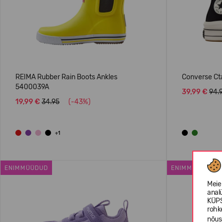
REIMA Rubber Rain Boots Ankles
Converse Ct
5400039A
39,99 €
94.
19,99 €
34.95
(-43%)
+1
ENIMMÜÜDUD
ENIMMÜÜDUD
Meie
anal
KÜPS
rohk
nõus