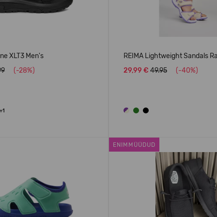
ane XLT3 Men's
REIMA Lightweight Sandals R
99
(-28%)
29,99 €
49.95
(-40%)
+1
ENIMMÜÜDUD