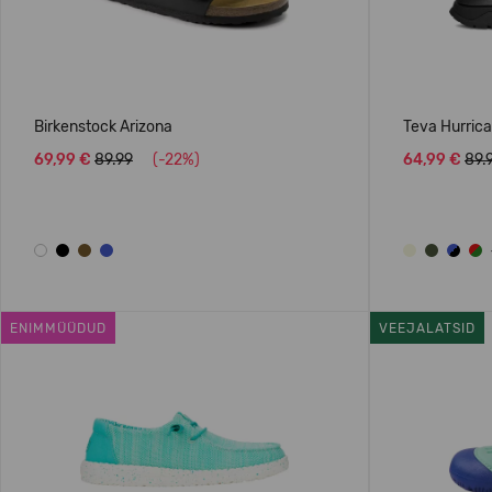
Birkenstock Arizona
Teva Hurric
69,99 €
89.99
(-22%)
64,99 €
89.
ENIMMÜÜDUD
VEEJALATSID