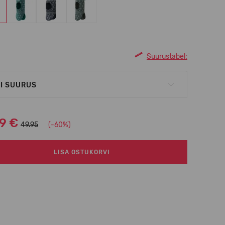
Suurustabel:
I SUURUS
99 €
49.95
(-60%)
LISA OSTUKORVI