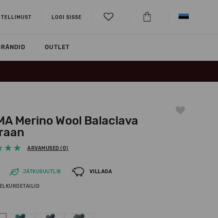
 TELLIMUST
LOGI SISSE
BRÄNDID
OUTLET
MA Merino Wool Balaclava
raan
ARVAMUSED (0)
JÄTKUSUUTLIK
VILLAGA
ELKURDETAILID