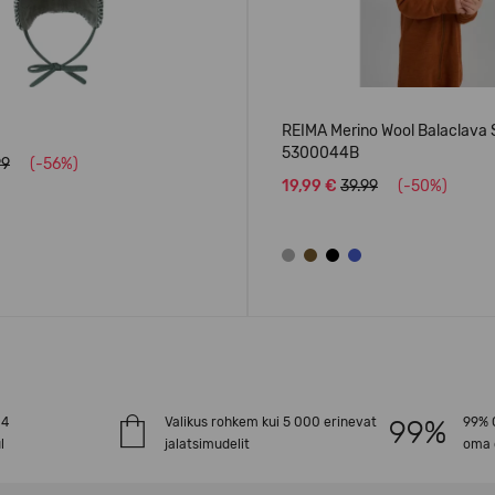
REIMA Merino Wool Balaclava S
5300044B
99
(-56%)
19,99 €
39.99
(-50%)
-4
Valikus rohkem kui 5 000 erinevat
99% O
l
jalatsimudelit
oma 