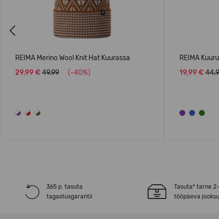
Previous
REIMA Merino Wool Knit Hat Kuurassa
REIMA Kuuru
29,99 €
49.99
(-40%)
19,99 €
44.
365 p. tasuta
Tasuta* tarne 2
tagastusgarantii
tööpäeva jooksu