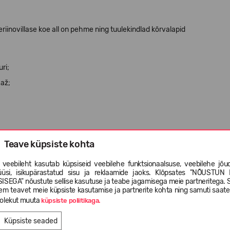
riinovillase koe all on pehme ning tuulekindlad kõrvalapid
ri;
aaž;
Teave küpsiste kohta
ikult toodetud villa standardi nõuetele vastav materjal.
 veebileht kasutab küpsiseid veebilehe funktsionaalsuse, veebilehe jõud
a
,
3% elastaan
i
.
üüsi, isikupärastatud sisu ja reklaamide jaoks. Klõpsates "NÕUSTUN 
ISEGA" nõustute sellise kasutuse ja teabe jagamisega meie partneritega. 
em teavet meie küpsiste kasutamise ja partnerite kohta ning samuti saat
olekut muuta
küpsiste poliitikaga.
Küpsiste seaded