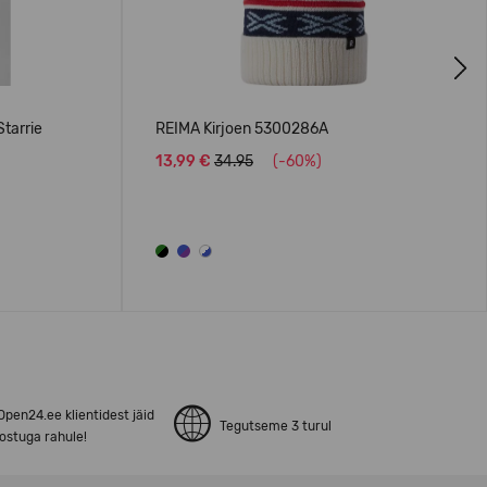
Next
tarrie
REIMA Kirjoen 5300286A
13,99 €
34.95
(-60%)
pen24.ee klientidest jäid
Tegutseme 3 turul
ostuga rahule!