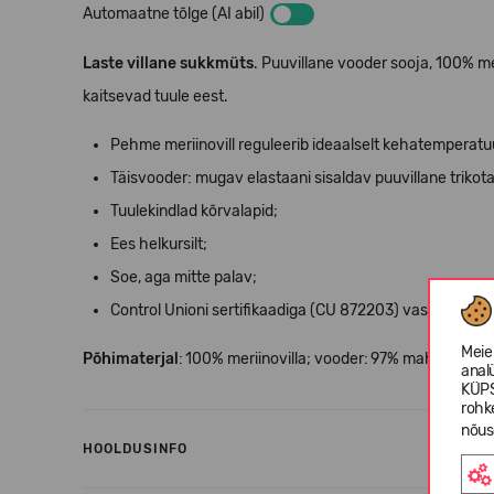
Automaatne tõlge (AI abil)
Laste villane sukkmüts
. Puuvillane vooder sooja, 100% me
kaitsevad tuule eest.
Pehme meriinovill reguleerib ideaalselt kehatemperatuu
Täisvooder: mugav elastaani sisaldav puuvillane trikot
Tuulekindlad kõrvalapid;
Ees helkursilt;
Soe, aga mitte palav;
Control
Unioni
sertifikaadiga (CU 872203) vastutustundl
Meie
Põhimaterjal
: 100% meriinovill
a
; vooder: 97% mahepuuvill
anal
KÜPS
rohk
nõus
HOOLDUSINFO