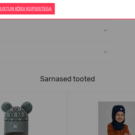
USTUN KÕIGI KÜPSISTEGA
Sarnased tooted