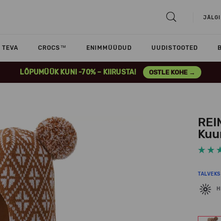
JÄLGI
TEVA
CROCS™
ENIMMÜÜDUD
UUDISTOOTED
LÕPUMÜÜK KUNI -70% – KIIRUSTA!
OSTLE KOHE →
REI
Kuu
TALVEKS
H