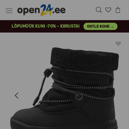
LÕPUMÜÜK KUNI -70% – KIIRUSTA!
OSTLE KOHE →
Previous
Next