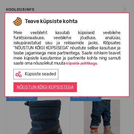
HOOLDUSINFO
Teave küpsiste kohta
INFORMATSIOON KOHTA REIMA
Meie veebileht kasutab küpsiseid veebilehe
funktsionaalsuse, veebilehe jõudluse, analüüsi,
isikupärastatud sisu ja reklaamide jaoks. Klõpsates
"NÕUSTUN KÕIGI KÜPSISEGA" nõustute sellise kasutuse ja
KLIENTIDE ARVUSTUSED (0)
teabe jagamisega meie partneritega. Saate rohkem teavet
meie küpsiste kasutamise ja partnerite kohta ning samuti
saate oma nõusolekut muuta
küpsiste poliitikaga.
Küpsiste seaded
Sarnased tooted
NÕUSTUN KÕIGI KÜPSISTEGA
WATERPROOF
WATERPROOF