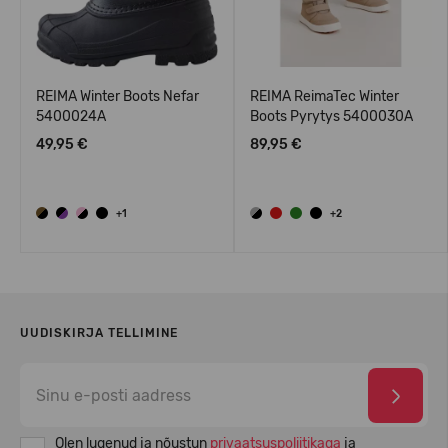
REIMA Winter Boots Nefar
REIMA ReimaTec Winter
5400024A
Boots Pyrytys 5400030A
49,95 €
89,95 €
+1
+2
UUDISKIRJA TELLIMINE
Olen lugenud ja nõustun
privaatsuspoliitikaga
ja