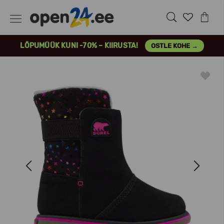
LÕPUMÜÜK KUNI -70% – KIIRUSTA!
OSTLE KOHE →
Previous
Next