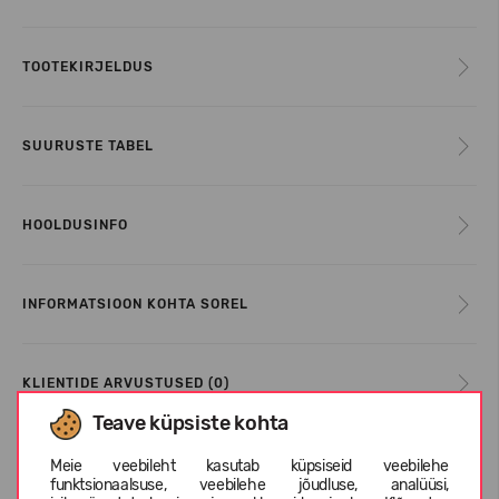
TOOTEKIRJELDUS
SUURUSTE TABEL
HOOLDUSINFO
INFORMATSIOON KOHTA SOREL
KLIENTIDE ARVUSTUSED (0)
Teave küpsiste kohta
Meie veebileht kasutab küpsiseid veebilehe
Sarnased tooted
funktsionaalsuse, veebilehe jõudluse, analüüsi,