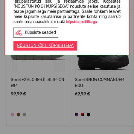
isikupärastatud sisu ja reklaamide jaoks. Klõpsates
"NÕUSTUN KÕIGI KÜPSISEGA" nõustute sellise kasutuse ja
teabe jagamisega meie partneritega. Saate rohkem teavet
UUS
UUS
meie küpsiste kasutamise ja partnerite kohta ning samuti
saate oma nõusolekut muuta
küpsiste poliitikaga.
Küpsiste seaded
NÕUSTUN KÕIGI KÜPSISTEGA
Sorel EXPLORER III SLIP-ON
Sorel SNOW COMMANDER
WP
BOOT
99,99 €
69,99 €