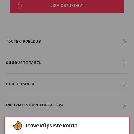
LISA OSTUKORVI
TOOTEKIRJELDUS
SUURUSTE TABEL
HOOLDUSINFO
INFORMATSIOON KOHTA TEVA
Teave küpsiste kohta
KLIENTIDE ARVUSTUSED (0)