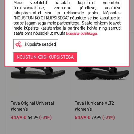
Meie veebileht kasutab küpsiseid veebilehe
funktsionaalsuse, veebilehe jõudluse, analüüsi,
isikupärastatud sisu ja reklaamide jaoks. Klõpsates
Sarnased tooted
"NÕUSTUN KÕIGI KÜPSISEGA" nõustute sellise kasutuse ja
teabe jagamisega meie partneritega. Saate rohkem teavet
meie küpsiste kasutamise ja partnerite kohta ning samuti
saate oma nõusolekut muuta
küpsiste poliitikaga.
SUVEKS
SUVEKS
Küpsiste seaded
NÕUSTUN KÕIGI KÜPSISTEGA
Teva Original Universal
Teva Hurricane XLT2
Women's
Women's
44,99 €
64.99
(-31%)
54,99 €
79.99
(-31%)