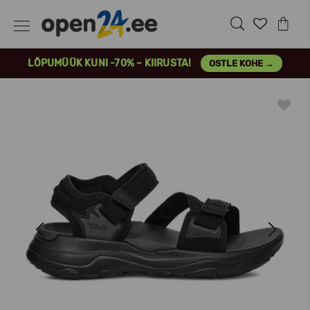
LÕPUMÜÜK KUNI -70% – KIIRUSTA!
OSTLE KOHE →
Previous
Next