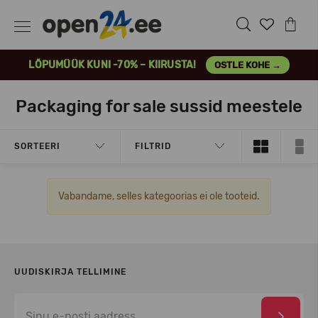
LÕPUMÜÜK KUNI -70% – KIIRUSTA!
OSTLE KOHE →
Packaging for sale sussid meestele
SORTEERI
FILTRID
Vabandame, selles kategoorias ei ole tooteid.
UUDISKIRJA TELLIMINE