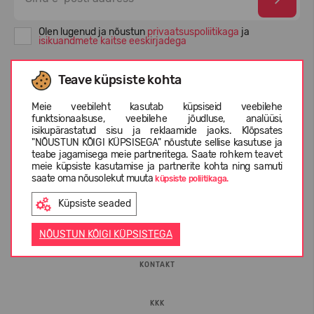
Olen lugenud ja nõustun
privaatsuspoliitikaga
ja
isikuandmete kaitse eeskirjadega
Teave küpsiste kohta
Meie veebileht kasutab küpsiseid veebilehe
funktsionaalsuse, veebilehe jõudluse, analüüsi,
isikupärastatud sisu ja reklaamide jaoks. Klõpsates
"NÕUSTUN KÕIGI KÜPSISEGA" nõustute sellise kasutuse ja
teabe jagamisega meie partneritega. Saate rohkem teavet
meie küpsiste kasutamise ja partnerite kohta ning samuti
saate oma nõusolekut muuta
küpsiste poliitikaga.
INFORMATSIOON
Küpsiste seaded
ETTEVÕTTEST
NÕUSTUN KÕIGI KÜPSISTEGA
KONTAKT
KKK