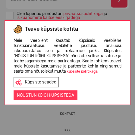
Olen lugenud ja nõustun
privaatsuspoliitikaga
ja
isikuandmete kaitse eeskirjadega
Teave küpsiste kohta
Meie veebileht kasutab küpsiseid veebilehe
funktsionaalsuse, veebilehe jõudluse, analüüsi,
isikupärastatud sisu ja reklaamide jaoks. Klõpsates
"NÕUSTUN KÕIGI KÜPSISEGA" nõustute sellise kasutuse ja
teabe jagamisega meie partneritega. Saate rohkem teavet
meie küpsiste kasutamise ja partnerite kohta ning samuti
saate oma nõusolekut muuta
küpsiste poliitikaga.
INFORMATSIOON
Küpsiste seaded
NÕUSTUN KÕIGI KÜPSISTEGA
ETTEVÕTTEST
KONTAKT
KKK