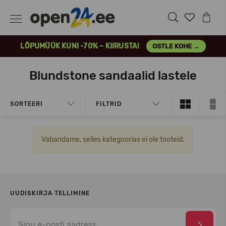
LÕPUMÜÜK KUNI -70% – KIIRUSTA!
OSTLE KOHE →
Blundstone sandaalid lastele
SORTEERI
FILTRID
Vabandame, selles kategoorias ei ole tooteid.
UUDISKIRJA TELLIMINE