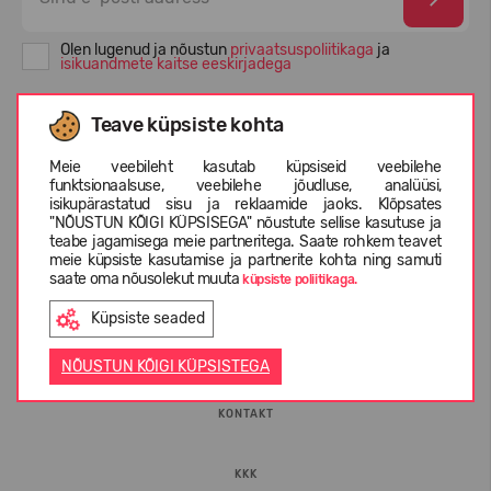
Olen lugenud ja nõustun
privaatsuspoliitikaga
ja
isikuandmete kaitse eeskirjadega
Teave küpsiste kohta
Meie veebileht kasutab küpsiseid veebilehe
funktsionaalsuse, veebilehe jõudluse, analüüsi,
isikupärastatud sisu ja reklaamide jaoks. Klõpsates
"NÕUSTUN KÕIGI KÜPSISEGA" nõustute sellise kasutuse ja
teabe jagamisega meie partneritega. Saate rohkem teavet
meie küpsiste kasutamise ja partnerite kohta ning samuti
saate oma nõusolekut muuta
küpsiste poliitikaga.
INFORMATSIOON
Küpsiste seaded
ETTEVÕTTEST
NÕUSTUN KÕIGI KÜPSISTEGA
KONTAKT
KKK