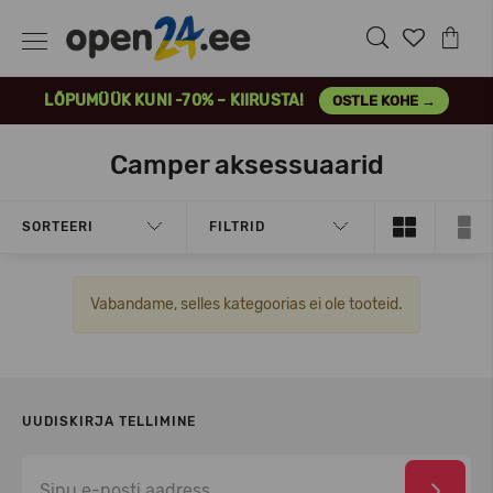
LÕPUMÜÜK KUNI -70% – KIIRUSTA!
OSTLE KOHE →
Camper aksessuaarid
SORTEERI
FILTRID
Vabandame, selles kategoorias ei ole tooteid.
UUDISKIRJA TELLIMINE