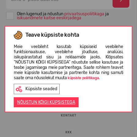
Olen lugenud ja nõustun
privaatsuspoliitikaga
ja
isikuandmete kaitse eeskirjadega
Teave küpsiste kohta
Meie veebileht kasutab küpsiseid veebilehe
funktsionaalsuse, veebilehe jõudluse, analüüsi,
isikupärastatud sisu ja reklaamide jaoks. Klõpsates
"NÕUSTUN KÕIGI KÜPSISEGA" nõustute sellise kasutuse ja
teabe jagamisega meie partneritega. Saate rohkem teavet
meie küpsiste kasutamise ja partnerite kohta ning samuti
saate oma nõusolekut muuta
küpsiste poliitikaga.
INFORMATSIOON
Küpsiste seaded
ETTEVÕTTEST
NÕUSTUN KÕIGI KÜPSISTEGA
KONTAKT
KKK