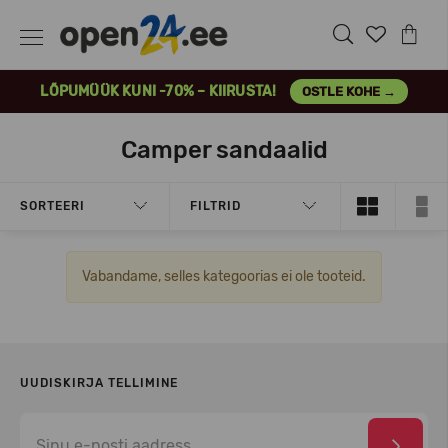
LÕPUMÜÜK KUNI -70% – KIIRUSTA!
OSTLE KOHE →
Camper sandaalid
SORTEERI
FILTRID
Vabandame, selles kategoorias ei ole tooteid.
UUDISKIRJA TELLIMINE