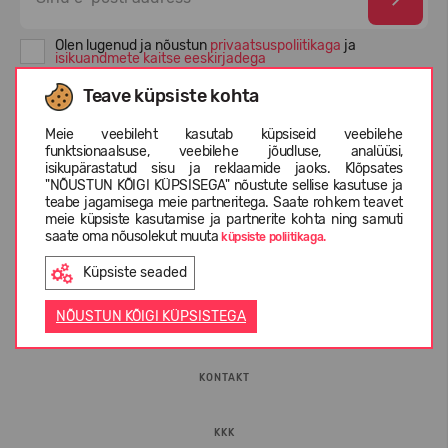
Olen lugenud ja nõustun
privaatsuspoliitikaga
ja
isikuandmete kaitse eeskirjadega
Teave küpsiste kohta
Meie veebileht kasutab küpsiseid veebilehe
funktsionaalsuse, veebilehe jõudluse, analüüsi,
isikupärastatud sisu ja reklaamide jaoks. Klõpsates
"NÕUSTUN KÕIGI KÜPSISEGA" nõustute sellise kasutuse ja
teabe jagamisega meie partneritega. Saate rohkem teavet
meie küpsiste kasutamise ja partnerite kohta ning samuti
saate oma nõusolekut muuta
küpsiste poliitikaga.
INFORMATSIOON
Küpsiste seaded
NÕUSTUN KÕIGI KÜPSISTEGA
ETTEVÕTTEST
KONTAKT
KKK