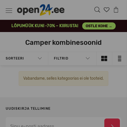
LÕPUMÜÜK KUNI -70% – KIIRUSTA!
OSTLE KOHE →
Camper kombinesoonid
SORTEERI
FILTRID
Vabandame, selles kategoorias ei ole tooteid.
UUDISKIRJA TELLIMINE