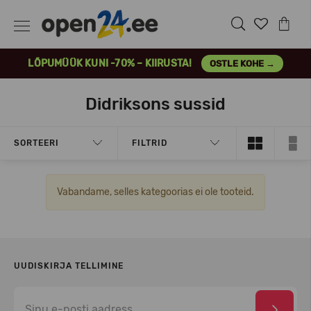
LÕPUMÜÜK KUNI -70% – KIIRUSTA!
OSTLE KOHE →
Didriksons sussid
SORTEERI
FILTRID
Vabandame, selles kategoorias ei ole tooteid.
UUDISKIRJA TELLIMINE