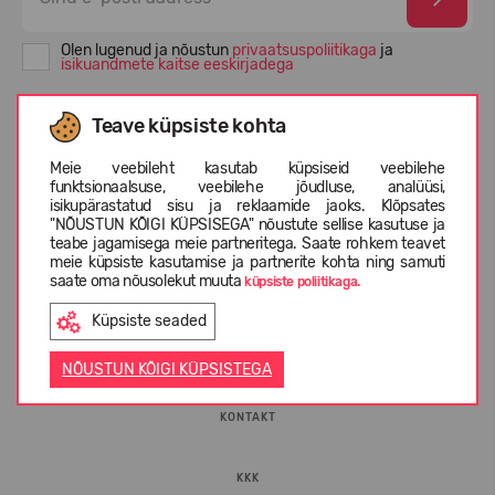
Olen lugenud ja nõustun
privaatsuspoliitikaga
ja
isikuandmete kaitse eeskirjadega
Teave küpsiste kohta
Meie veebileht kasutab küpsiseid veebilehe
funktsionaalsuse, veebilehe jõudluse, analüüsi,
isikupärastatud sisu ja reklaamide jaoks. Klõpsates
"NÕUSTUN KÕIGI KÜPSISEGA" nõustute sellise kasutuse ja
teabe jagamisega meie partneritega. Saate rohkem teavet
meie küpsiste kasutamise ja partnerite kohta ning samuti
saate oma nõusolekut muuta
küpsiste poliitikaga.
INFORMATSIOON
Küpsiste seaded
ETTEVÕTTEST
NÕUSTUN KÕIGI KÜPSISTEGA
KONTAKT
KKK