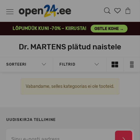
LÕPUMÜÜK KUNI -70% – KIIRUSTA!
OSTLE KOHE →
Dr. MARTENS plätud naistele
SORTEERI
FILTRID
Vabandame, selles kategoorias ei ole tooteid.
UUDISKIRJA TELLIMINE