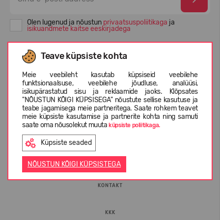
Olen lugenud ja nõustun
privaatsuspoliitikaga
ja
isikuandmete kaitse eeskirjadega
Teave küpsiste kohta
Meie veebileht kasutab küpsiseid veebilehe
funktsionaalsuse, veebilehe jõudluse, analüüsi,
isikupärastatud sisu ja reklaamide jaoks. Klõpsates
"NÕUSTUN KÕIGI KÜPSISEGA" nõustute sellise kasutuse ja
teabe jagamisega meie partneritega. Saate rohkem teavet
meie küpsiste kasutamise ja partnerite kohta ning samuti
saate oma nõusolekut muuta
küpsiste poliitikaga.
INFORMATSIOON
Küpsiste seaded
ETTEVÕTTEST
NÕUSTUN KÕIGI KÜPSISTEGA
KONTAKT
KKK